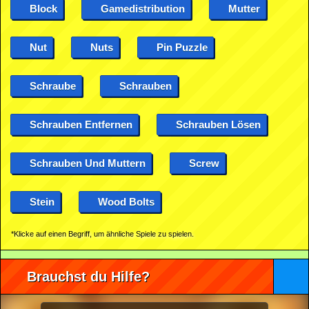
Block
Gamedistribution
Mutter
Nut
Nuts
Pin Puzzle
Schraube
Schrauben
Schrauben Entfernen
Schrauben Lösen
Schrauben Und Muttern
Screw
Stein
Wood Bolts
*Klicke auf einen Begriff, um ähnliche Spiele zu spielen.
Brauchst du Hilfe?