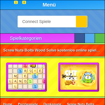
1
0
Menü
Spielkategorien
Screw Nuts Bolts Wood Solve kostenlos online spielen • ohne Anmeldung 🕹️
Home
Puzzlespiele
Denkspiele
Screw Nuts Bolts Wood Solve