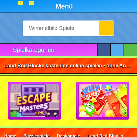
1
0
Menü
Spielkategorien
Land Red Blocks kostenlos online spielen • ohne Anmeldung 🕹️
Home
Puzzlespiele
Denkspiele
Land Red Blocks