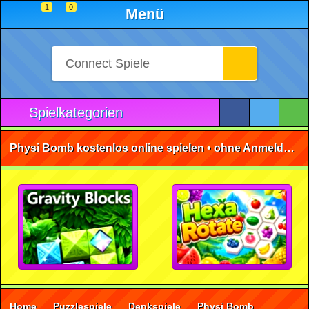
1
0
Menü
Spielkategorien
Physi Bomb kostenlos online spielen • ohne Anmeldung 🕹️
Home
Puzzlespiele
Denkspiele
Physi Bomb