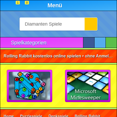
1
0
Menü
Spielkategorien
Rolling Rabbit kostenlos online spielen • ohne Anmeldung 🕹️
Home
Puzzlespiele
Denkspiele
Rolling Rabbit