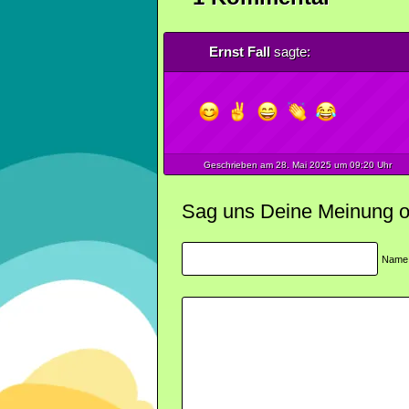
Ernst Fall
sagte:
Geschrieben am 28.
Mai
2025
um 09:20 Uhr
Sag uns Deine Meinung ode
Name