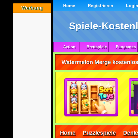
Home
Registrieren
Logi
Werbung
Spiele-Kostenl
Action
Brettspiele
Fungames
Watermelon Merge kostenlos 
Home
Puzzlespiele
Denks