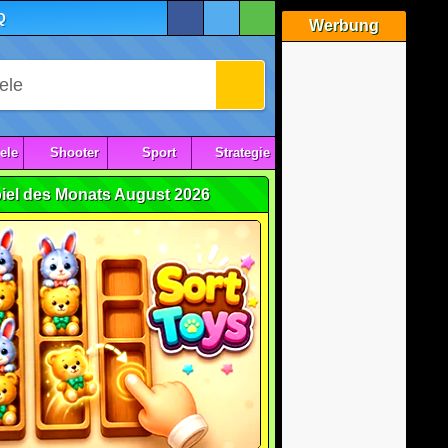
Q
Werbung
ele
Shooter
Sport
Strategie
iel des Monats August 2026