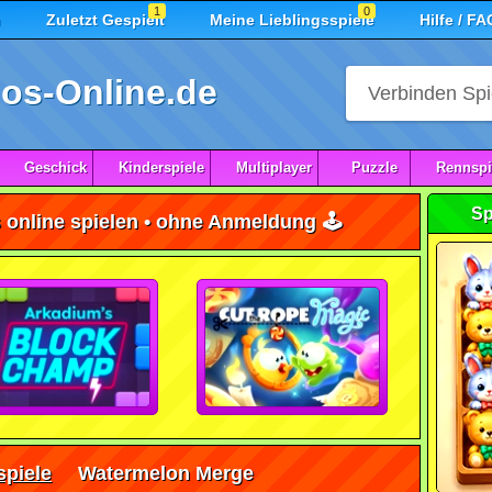
1
0
n
Zuletzt Gespielt
Meine Lieblingsspiele
Hilfe / FA
os-Online.de
Geschick
Kinderspiele
Multiplayer
Puzzle
Rennspi
Sp
online spielen • ohne Anmeldung 🕹️
piele
Watermelon Merge