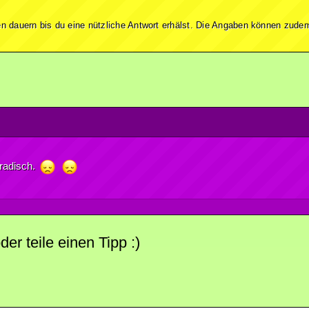
n dauern bis du eine nützliche Antwort erhälst. Die Angaben können zudem
oradisch.
r teile einen Tipp :)