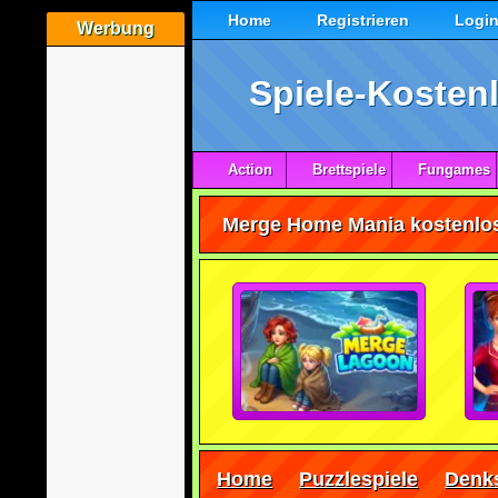
Home
Registrieren
Logi
Werbung
Spiele-Kostenl
Action
Brettspiele
Fungames
Merge Home Mania kostenlos 
Home
Puzzlespiele
Denks