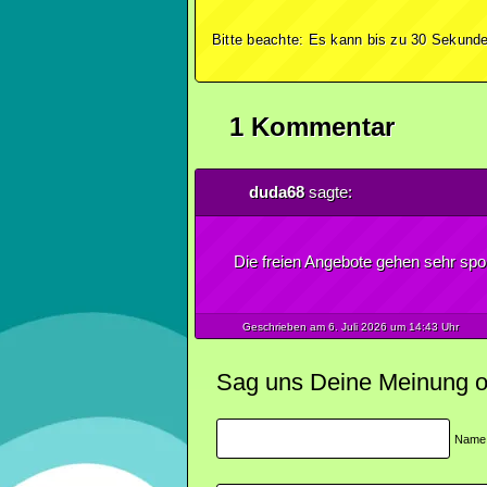
Bitte beachte: Es kann bis zu 30 Sekunde
1 Kommentar
duda68
sagte:
Die freien Angebote gehen sehr sp
Geschrieben am 6.
Juli
2026
um 14:43 Uhr
Sag uns Deine Meinung ode
Name