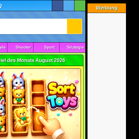
Q
Werbung
ele
Shooter
Sport
Strategie
iel des Monats August 2026