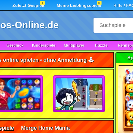
1
0
n
Zuletzt Gespielt
Meine Lieblingsspiele
Hilfe / FA
os-Online.de
Geschick
Kinderspiele
Multiplayer
Puzzle
Rennspi
Sp
online spielen • ohne Anmeldung 🕹️
piele
Merge Home Mania