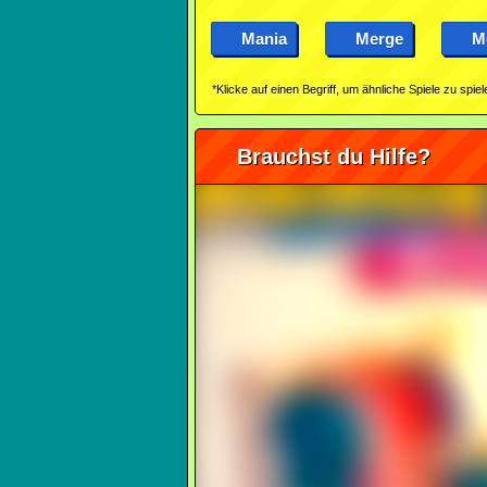
Mania
Merge
M
*Klicke auf einen Begriff, um ähnliche Spiele zu spiel
Brauchst du Hilfe?