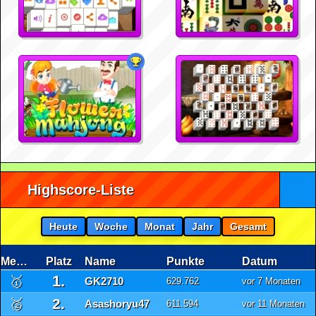
Highscore-Liste
Heute
Woche
Monat
Jahr
Gesamt
Medaille
Platz
Name
Punkte
Datum
1.
🥇
GK2710
629.762
vor 7 Monaten
2.
🥈
Asashoryu47
611.594
vor 11 Monaten