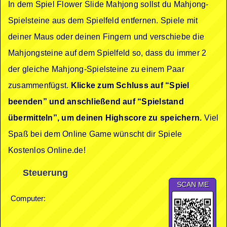
In dem Spiel Flower Slide Mahjong sollst du Mahjong-
Spielsteine aus dem Spielfeld entfernen. Spiele mit
deiner Maus oder deinen Fingern und verschiebe die
Mahjongsteine auf dem Spielfeld so, dass du immer 2
der gleiche Mahjong-Spielsteine zu einem Paar
zusammenfügst.
Klicke zum Schluss auf “Spiel
beenden” und anschließend auf “Spielstand
übermitteln”, um deinen Highscore zu speichern.
Viel
Spaß bei dem Online Game wünscht dir Spiele
Kostenlos Online.de!
Steuerung
SCAN ME
Computer: