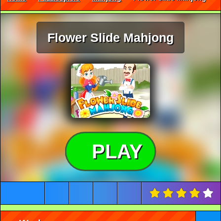
Flower Slide Mahjong
PLAY