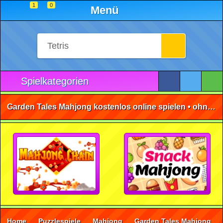
1
0
Menü
Spielkategorien
Garden Tales Mahjong kostenlos online spielen • ohne Anmeldung 🕹️
Home
Puzzlespiele
Mahjong
Garden Tales Mahjong