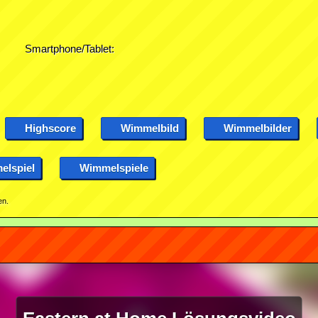
Smartphone/Tablet:
Highscore
Wimmelbild
Wimmelbilder
lspiel
Wimmelspiele
en.