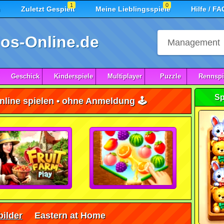
1
0
n
Zuletzt Gespielt
Meine Lieblingsspiele
Hilfe / FA
os-Online.de
Geschick
Kinderspiele
Multiplayer
Puzzle
Rennspi
Sp
nline spielen • ohne Anmeldung 🕹️
ilder
Eastern at Home