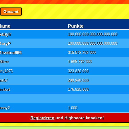
Gesamt
Name
Punkte
GabyIr
100.000.000.000.000.000.000
MaryP
100.000.000.000.000.000.000
Misstina666
315.572.202.000
0liver
1.695.732.000
ucy1975
323.820.000
ina57
298.940.000
irnbert
176.925.600
unny2
1.000
Registrieren
und Highscore knacken!