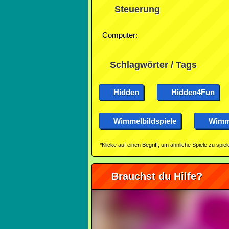
Steuerung
Computer:
Schlagwörter / Tags
Hidden
Hidden4Fun
Wimmelbildspiele
Wimme
*Klicke auf einen Begriff, um ähnliche Spiele zu spiel
Brauchst du Hilfe?