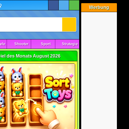
Q
Werbung
ele
Shooter
Sport
Strategie
iel des Monats August 2026