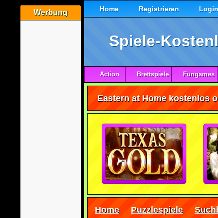
Home
Registrieren
Logi
Werbung
Spiele-Kostenl
Action
Brettspiele
Fungames
Eastern at Home kostenlos o
Home
Puzzlespiele
Suchb