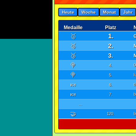
Heute
Woche
Monat
Jahr
Medaille
Platz
1.
🥇
2.
🥈
🥉
3.
🍭
4.
0
🍭
5.
l
🍬
6.
t
🍬
7.
b
...
🤝
120.
b