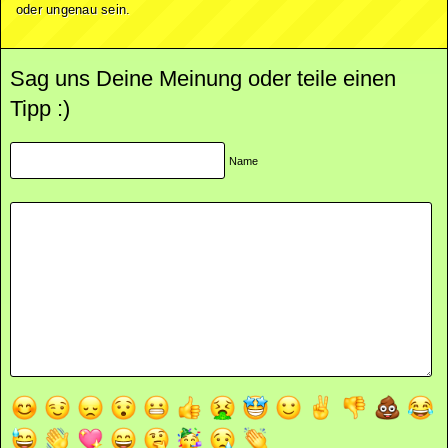
oder ungenau sein.
Sag uns Deine Meinung oder teile einen
Tipp :)
Name