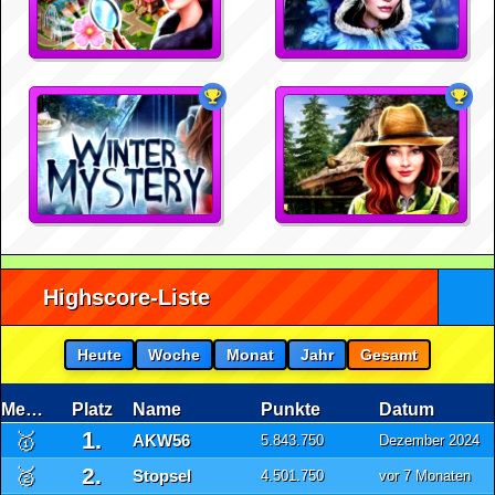
Highscore-Liste
Heute
Woche
Monat
Jahr
Gesamt
Medaille
Platz
Name
Punkte
Datum
1.
🥇
AKW56
5.843.750
Dezember 2024
2.
🥈
Stopsel
4.501.750
vor 7 Monaten