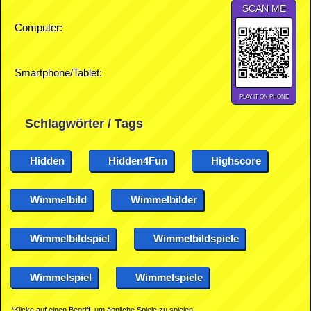
SCAN ME
Computer:
Smartphone/Tablet:
PLAY IT ON PHONE
Schlagwörter / Tags
Hidden
Hidden4Fun
Highscore
Wimmelbild
Wimmelbilder
Wimmelbildspiel
Wimmelbildspiele
Wimmelspiel
Wimmelspiele
*Klicke auf einen Begriff, um ähnliche Spiele zu spielen.