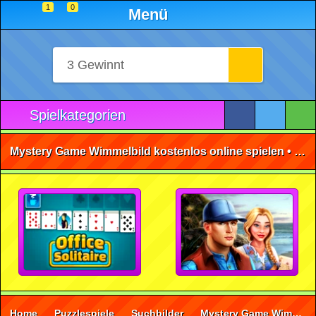
1
0
Menü
Spielkategorien
Mystery Game Wimmelbild kostenlos online spielen • ohne Anmeldung 🕹️
Home
Puzzlespiele
Suchbilder
Mystery Game Wimmelbild