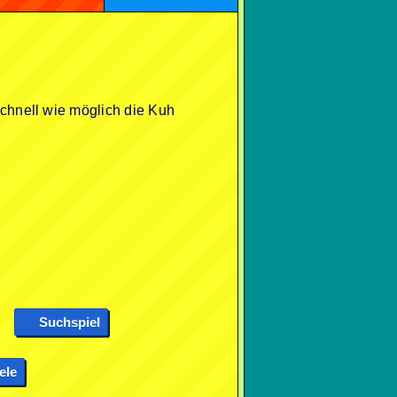
schnell wie möglich die Kuh
Suchspiel
ele