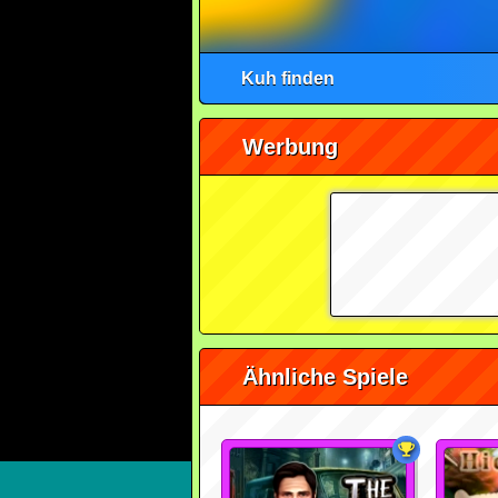
Kuh finden
Werbung
Ähnliche Spiele