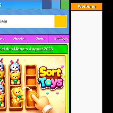
Q
Werbung
ele
Shooter
Sport
Strategie
iel des Monats August 2026