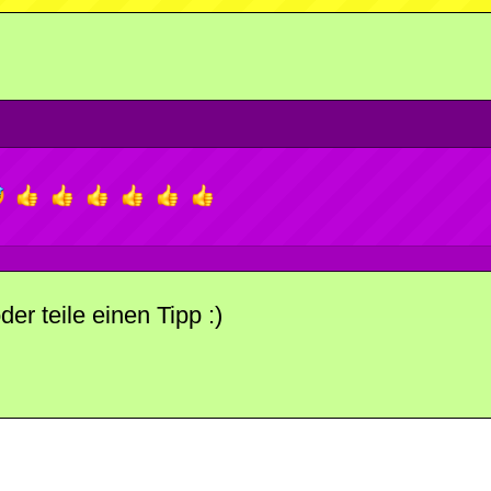
r teile einen Tipp :)