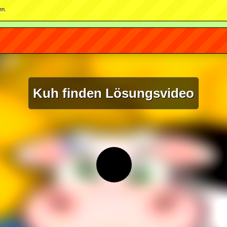
en.
Kuh finden Lösungsvideo