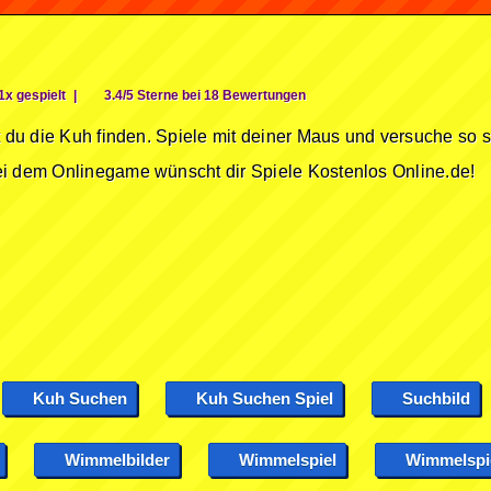
1x gespielt
|
3.4/5 Sterne bei 18 Bewertungen
t du die Kuh finden. Spiele mit deiner Maus und versuche so 
ei dem Onlinegame wünscht dir Spiele Kostenlos Online.de!
Kuh Suchen
Kuh Suchen Spiel
Suchbild
Wimmelbilder
Wimmelspiel
Wimmelspi