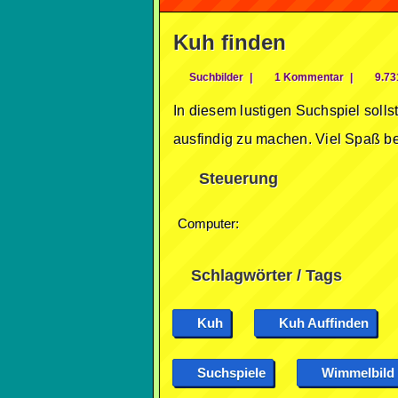
Kuh finden
Suchbilder
|
1 Kommentar
|
9.73
In diesem lustigen Suchspiel solls
ausfindig zu machen. Viel Spaß b
Steuerung
Computer:
Schlagwörter / Tags
Kuh
Kuh Auffinden
Suchspiele
Wimmelbild