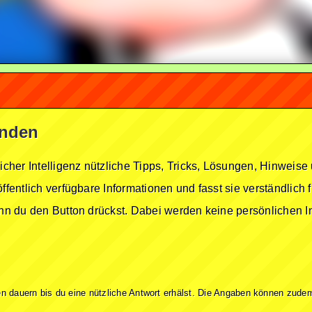
inden
licher Intelligenz nützliche Tipps, Tricks, Lösungen, Hinwei
öffentlich verfügbare Informationen und fasst sie verständlich
enn du den Button drückst. Dabei werden keine persönlichen In
n dauern bis du eine nützliche Antwort erhälst. Die Angaben können zudem