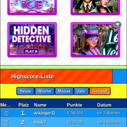
Highscore-Liste
Heute
Woche
Monat
Jahr
Gesamt
Medaille
Platz
Name
Punkte
Datum
1.
🥇
wikinger11
4.766.310
vor 3 Wochen
2.
🥈
tina57
4.766.090
vor 4 Wochen