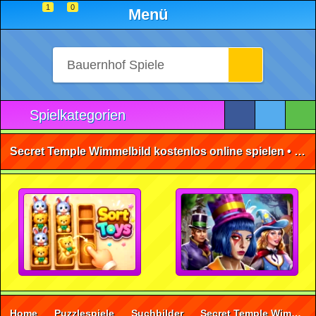
1
0
Menü
Spielkategorien
Secret Temple Wimmelbild kostenlos online spielen • ohne Anmeldung 🕹️
Home
Puzzlespiele
Suchbilder
Secret Temple Wimmelbild