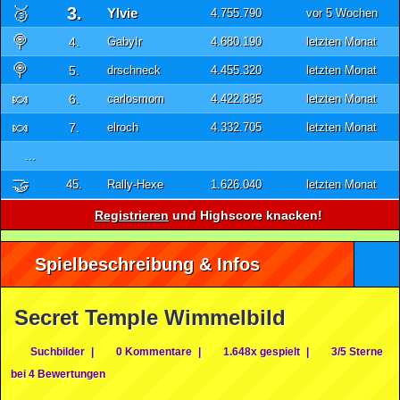
🥉
3.
Ylvie
4.755.790
vor 5 Wochen
🍭
4.
GabyIr
4.680.190
letzten Monat
🍭
5.
drschneck
4.455.320
letzten Monat
🍬
6.
carlosmom
4.422.835
letzten Monat
🍬
7.
elroch
4.332.705
letzten Monat
...
🤝
45.
Rally-Hexe
1.626.040
letzten Monat
Registrieren
und Highscore knacken!
Spielbeschreibung & Infos
Secret Temple Wimmelbild
Suchbilder
|
0 Kommentare
|
1.648x gespielt
|
3/5 Sterne
bei 4 Bewertungen