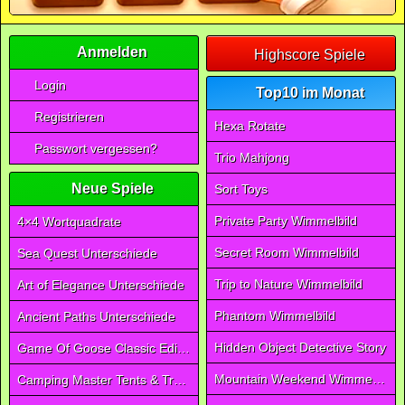
Anmelden
Highscore Spiele
Login
Top10 im Monat
Registrieren
Hexa Rotate
Passwort vergessen?
Trio Mahjong
Neue Spiele
Sort Toys
Private Party Wimmelbild
4×4 Wortquadrate
Secret Room Wimmelbild
Sea Quest Unterschiede
Trip to Nature Wimmelbild
Art of Elegance Unterschiede
Phantom Wimmelbild
Ancient Paths Unterschiede
Hidden Object Detective Story
Game Of Goose Classic Edition
Mountain Weekend Wimmelbild
Camping Master Tents & Trees