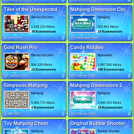
Tiles of the Unexpected
Mahjong Dimension Christmas
Blöcke löschen
Mahjong
1.536.124 Klicks
620.941 Klicks
39 Kommentare
10 Kommentare
4. Juni 2010
21. Dezember 2015
Gold Rush Pro
Candy Riddles
Blöcke löschen
Bejeweled
506.328 Klicks
1.887.056 Klicks
22 Kommentare
308 Kommentare
27. Januar 2012
19. Februar 2020
Simpsons Mahjong
Mahjong Dimensions 2
Mahjong
Mahjong
1.800.772 Klicks
2.842.432 Klicks
4 Kommentare
19 Kommentare
2. Mai 2017
14. Februar 2019
Toy Mahjong Chest
Original Bubble Shooter
Mahjong
Bubble Shooter