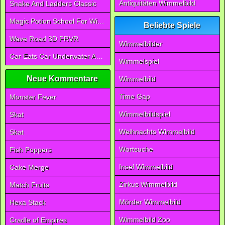
Antiquitäten Wimmelbild
Snake And Ladders Classic
Magic Potion School For Witch
Beliebte Spiele
Wave Road 3D FRVR
Wimmelbilder
Car Eats Car Underwater Adventure FRVR
Wimmelspiel
Neue Kommentare
Wimmelbild
Time Gap
Monster Fever
Wimmelbildspiel
Skat
Weihnachts Wimmelbild
Skat
Wortsuche
Fish Poppers
Insel Wimmelbild
Cake Merge
Zirkus Wimmelbild
Match Fruits
Mörder Wimmelbild
Hexa Stack
Wimmelbild Zoo
Cradle of Empires