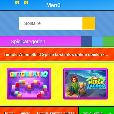
0
0
Menü
Spielkategorien
Temple Wimmelbild Spiele kostenlos online spielen • ohne Anmeldung 🕹️
Home
Spiele
Temple Wimmelbild
(1)
Neue Spiele