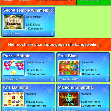
Secret Temple Wimmelbild
Wimmelbilder
1.682 Klicks
0 Kommentare
19. Juni 2026
Hier noch ein paar Tipps gegen die Langeweile ;)
Puzzle Bobble
Fruit Blast
Bubble Shooter
Bejeweled
808.477 Klicks
805.426 Klicks
87 Kommentare
38 Kommentare
4. November 2020
6. Oktober 2017
Kris Mahjong
Mahjong Shanghai
Mahjong
Mahjong
885.121 Klicks
5.266.096 Klicks
49 Kommentare
51 Kommentare
13. November 2019
7. Dezember 2019