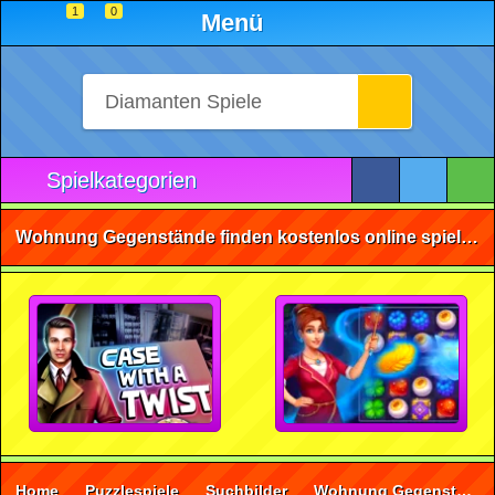
1
0
Menü
Spielkategorien
Wohnung Gegenstände finden kostenlos online spielen • ohne Anmeldung 🕹️
Home
Puzzlespiele
Suchbilder
Wohnung Gegenstände finden