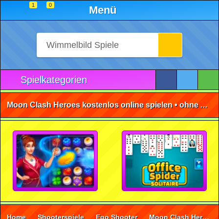
1
0
Menü
Spielkategorien
Moon Clash Heroes kostenlos online spielen • ohne Anmeldung 🕹️
Home
Shooterspiele
Ego Shooter
Moon Clash Heroes