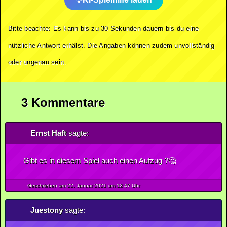
Bitte beachte: Es kann bis zu 30 Sekunden dauern bis du eine
nützliche Antwort erhälst. Die Angaben können zudem unvollständig
oder ungenau sein.
3 Kommentare
Ernst Haft
sagte:
Gibt es in diesem Spiel auch einen Aufzug ?🤔
Geschrieben am 22.
Januar
2021
um 12:47 Uhr
Juestony
sagte: