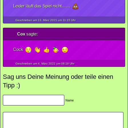
Leider läuft das Spiel nicht……
Geschrieben am 13.
März
2021
um 11:15 Uhr
Cox
sagte:
Cock
Geschrieben am 4.
März
2022
um 08:19 Uhr
Sag uns Deine Meinung oder teile einen
Tipp :)
Name