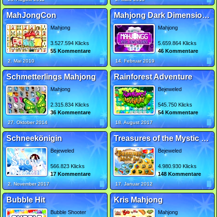
MahJongCon
Mahjong Dark Dimensions Triple Time
Mahjong
Mahjong
3.527.594 Klicks
5.659.864 Klicks
55 Kommentare
46 Kommentare
2. Mai 2010
14. Februar 2019
Schmetterlings Mahjong
Rainforest Adventure
Mahjong
Bejeweled
2.315.834 Klicks
545.750 Klicks
36 Kommentare
54 Kommentare
27. Oktober 2014
18. August 2017
Schneekönigin
Treasures of the Mystic Sea
Bejeweled
Bejeweled
566.823 Klicks
4.980.930 Klicks
17 Kommentare
148 Kommentare
2. November 2017
17. Januar 2012
Bubble Hit
Kris Mahjong
Bubble Shooter
Mahjong