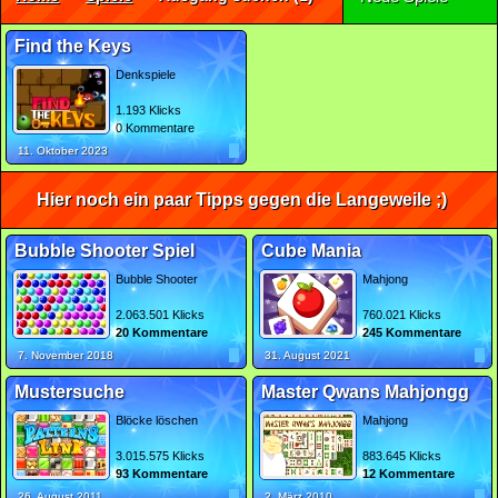
Find the Keys
Denkspiele
1.193 Klicks
0 Kommentare
11. Oktober 2023
Hier noch ein paar Tipps gegen die Langeweile ;)
Bubble Shooter Spiel
Cube Mania
Bubble Shooter
Mahjong
2.063.501 Klicks
760.021 Klicks
20 Kommentare
245 Kommentare
7. November 2018
31. August 2021
Mustersuche
Master Qwans Mahjongg
Blöcke löschen
Mahjong
3.015.575 Klicks
883.645 Klicks
93 Kommentare
12 Kommentare
26. August 2011
2. März 2010