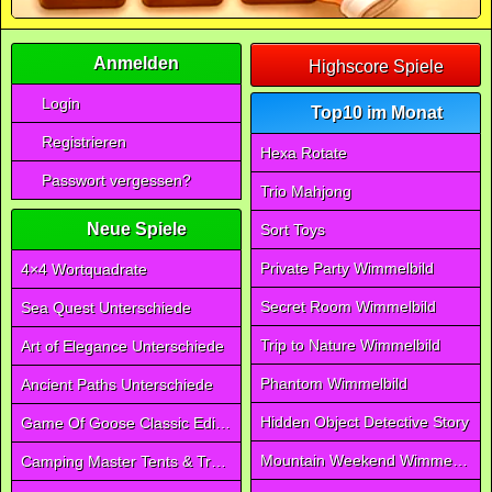
Anmelden
Highscore Spiele
Login
Top10 im Monat
Registrieren
Hexa Rotate
Passwort vergessen?
Trio Mahjong
Neue Spiele
Sort Toys
Private Party Wimmelbild
4×4 Wortquadrate
Secret Room Wimmelbild
Sea Quest Unterschiede
Trip to Nature Wimmelbild
Art of Elegance Unterschiede
Phantom Wimmelbild
Ancient Paths Unterschiede
Hidden Object Detective Story
Game Of Goose Classic Edition
Mountain Weekend Wimmelbild
Camping Master Tents & Trees