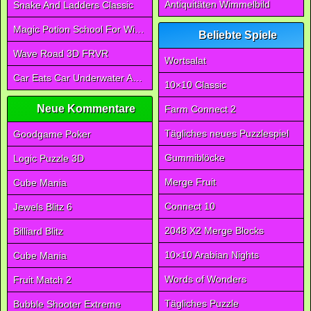
Antiquitäten Wimmelbild
Snake And Ladders Classic
Magic Potion School For Witch
Beliebte Spiele
Wave Road 3D FRVR
Wortsalat
Car Eats Car Underwater Adventure FRVR
10×10 Classic
Neue Kommentare
Farm Connect 2
Tägliches neues Puzzlespiel
Goodgame Poker
Gummiblöcke
Logic Puzzle 3D
Merge Fruit
Cube Mania
Connect 10
Jewels Blitz 6
2048 X2 Merge Blocks
Billiard Blitz
10×10 Arabian Nights
Cube Mania
Words of Wonders
Fruit Match 2
Tägliches Puzzle
Bubble Shooter Extreme