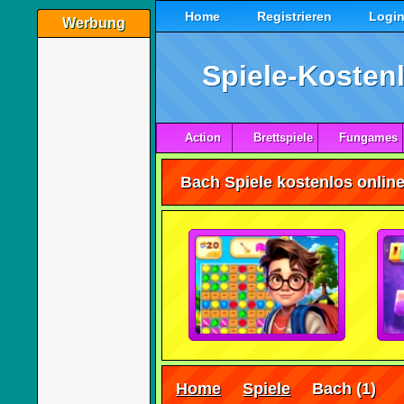
Home
Registrieren
Logi
Werbung
Spiele-Kostenl
Action
Brettspiele
Fungames
Bach Spiele kostenlos online
Home
Spiele
Bach
(1)