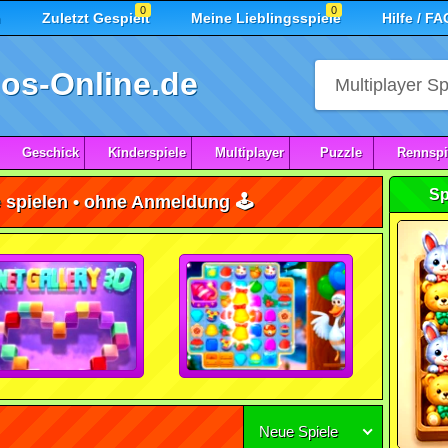
0
0
n
Zuletzt Gespielt
Meine Lieblingsspiele
Hilfe / FA
os-Online.de
Geschick
Kinderspiele
Multiplayer
Puzzle
Rennspi
Sp
 spielen • ohne Anmeldung 🕹️
Neue Spiele