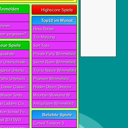
Anmelden
Highscore Spiele
Top10 im Monat
rieren
Hexa Rotate
ort vergessen?
Trio Mahjong
eue Spiele
Sort Toys
quadrate
Private Party Wimmelbild
t Unterschiede
Secret Room Wimmelbild
Art of Elegance Unterschiede
Trip to Nature Wimmelbild
Ancient Paths Unterschiede
Phantom Wimmelbild
Game Of Goose Classic Edition
Hidden Object Detective Story
Camping Master Tents & Trees
Mountain Weekend Wimmelbild
Snake And Ladders Classic
Antiquitäten Wimmelbild
Magic Potion School For Witch
Beliebte Spiele
ad 3D FRVR
Cursed Treasure 3