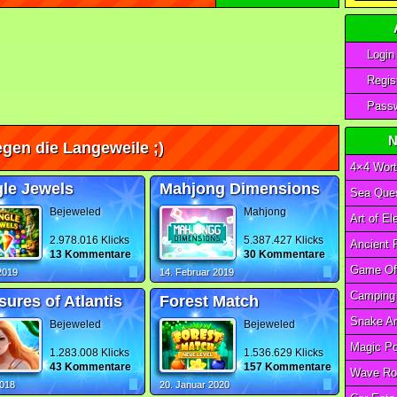
Login
Regist
Passw
N
gen die Langeweile ;)
4×4 Wort
le Jewels
Mahjong Dimensions
Sea Ques
Bejeweled
Mahjong
2.978.016 Klicks
5.387.427 Klicks
13 Kommentare
30 Kommentare
 2019
14. Februar 2019
sures of Atlantis
Forest Match
Bejeweled
Bejeweled
1.283.008 Klicks
1.536.629 Klicks
43 Kommentare
157 Kommentare
Wave Ro
2018
20. Januar 2020