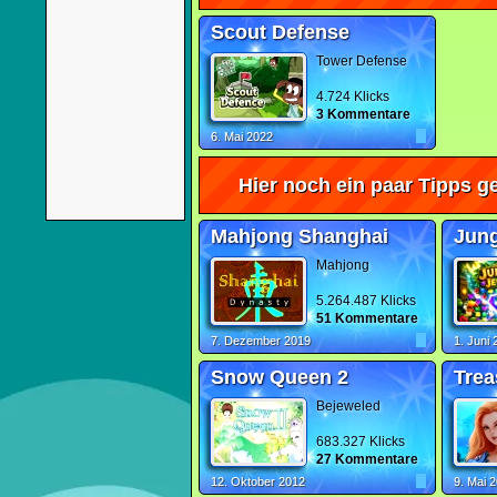
Scout Defense
Tower Defense
4.724 Klicks
3 Kommentare
6. Mai 2022
Hier noch ein paar Tipps ge
Mahjong Shanghai
Jung
Mahjong
5.264.487 Klicks
51 Kommentare
7. Dezember 2019
1. Juni
Snow Queen 2
Trea
Bejeweled
683.327 Klicks
27 Kommentare
12. Oktober 2012
9. Mai 