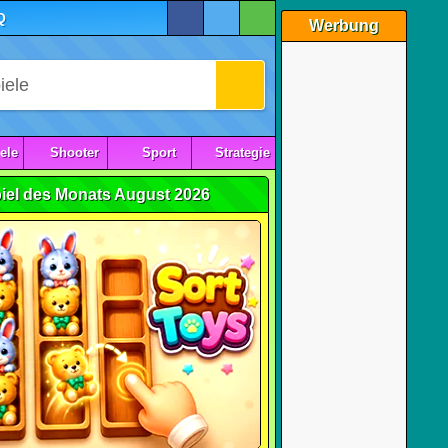
Q
Werbung
ele
Shooter
Sport
Strategie
iel des Monats August 2026