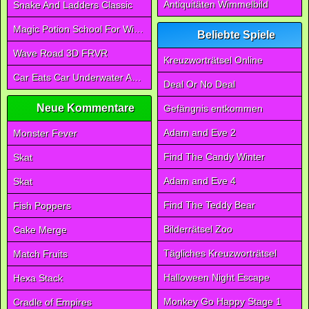
Antiquitäten Wimmelbild
Snake And Ladders Classic
Magic Potion School For Witch
Beliebte Spiele
Wave Road 3D FRVR
Kreuzworträtsel Online
Car Eats Car Underwater Adventure FRVR
Deal Or No Deal
Neue Kommentare
Gefängnis entkommen
Adam and Eve 2
Monster Fever
Find The Candy Winter
Skat
Adam and Eve 4
Skat
Find The Teddy Bear
Fish Poppers
Bilderrätsel Zoo
Cake Merge
Tägliches Kreuzworträtsel
Match Fruits
Halloween Night Escape
Hexa Stack
Monkey Go Happy Stage 1
Cradle of Empires