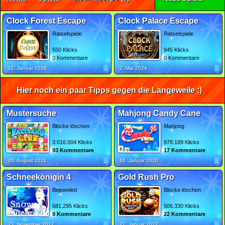
Clock Forest Escape
Clock Palace Escape
Rätselspiele
Rätselspiele
550 Klicks
945 Klicks
0 Kommentare
0 Kommentare
12. Januar 2026
2. Mai 2024
Hier noch ein paar Tipps gegen die Langeweile ;)
Mustersuche
Mahjong Candy Cane
Blöcke löschen
Mahjong
3.016.004 Klicks
978.189 Klicks
93 Kommentare
17 Kommentare
26. August 2011
16. Januar 2020
Schneekönigin 4
Gold Rush Pro
Bejeweled
Blöcke löschen
681.295 Klicks
506.330 Klicks
9 Kommentare
22 Kommentare
23. November 2017
27. Januar 2012