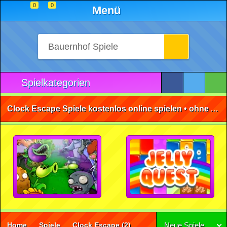
0
0
Menü
Spielkategorien
Clock Escape Spiele kostenlos online spielen • ohne Anmeldung 🕹️
Home
Spiele
Clock Escape
(2)
Neue Spiele