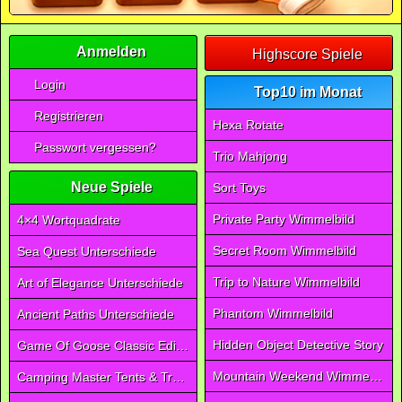
Anmelden
Highscore Spiele
Login
Top10 im Monat
Registrieren
Hexa Rotate
Passwort vergessen?
Trio Mahjong
Neue Spiele
Sort Toys
Private Party Wimmelbild
4×4 Wortquadrate
Secret Room Wimmelbild
Sea Quest Unterschiede
Trip to Nature Wimmelbild
Art of Elegance Unterschiede
Phantom Wimmelbild
Ancient Paths Unterschiede
Hidden Object Detective Story
Game Of Goose Classic Edition
Mountain Weekend Wimmelbild
Camping Master Tents & Trees