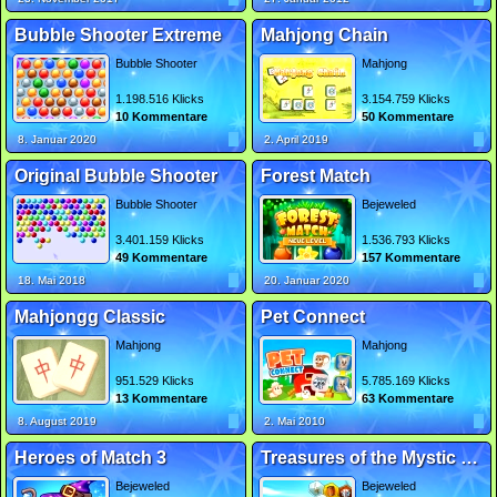
Bubble Shooter Extreme
Mahjong Chain
Bubble Shooter
Mahjong
1.198.516 Klicks
3.154.759 Klicks
10 Kommentare
50 Kommentare
8. Januar 2020
2. April 2019
Original Bubble Shooter
Forest Match
Bubble Shooter
Bejeweled
3.401.159 Klicks
1.536.793 Klicks
49 Kommentare
157 Kommentare
18. Mai 2018
20. Januar 2020
Mahjongg Classic
Pet Connect
Mahjong
Mahjong
951.529 Klicks
5.785.169 Klicks
13 Kommentare
63 Kommentare
8. August 2019
2. Mai 2010
Heroes of Match 3
Treasures of the Mystic Sea 2
Bejeweled
Bejeweled