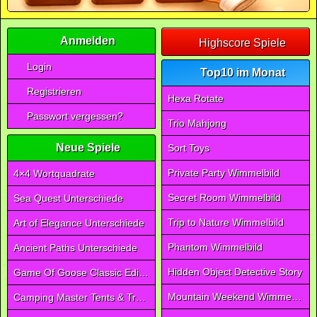
Anmelden
Highscore Spiele
Login
Top10 im Monat
Registrieren
Hexa Rotate
Passwort vergessen?
Trio Mahjong
Neue Spiele
Sort Toys
Private Party Wimmelbild
4×4 Wortquadrate
Secret Room Wimmelbild
Sea Quest Unterschiede
Trip to Nature Wimmelbild
Art of Elegance Unterschiede
Phantom Wimmelbild
Ancient Paths Unterschiede
Hidden Object Detective Story
Game Of Goose Classic Edition
Mountain Weekend Wimmelbild
Camping Master Tents & Trees