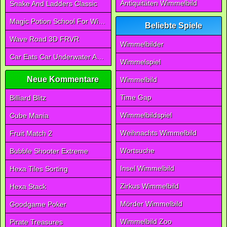
Antiquitäten Wimmelbild
Snake And Ladders Classic
Magic Potion School For Witch
Beliebte Spiele
Wave Road 3D FRVR
Wimmelbilder
Car Eats Car Underwater Adventure FRVR
Wimmelspiel
Neue Kommentare
Wimmelbild
Time Gap
Billiard Blitz
Wimmelbildspiel
Cube Mania
Weihnachts Wimmelbild
Fruit Match 2
Wortsuche
Bubble Shooter Extreme
Insel Wimmelbild
Hexa Tiles Sorting
Zirkus Wimmelbild
Hexa Stack
Mörder Wimmelbild
Goodgame Poker
Wimmelbild Zoo
Pirate Treasures