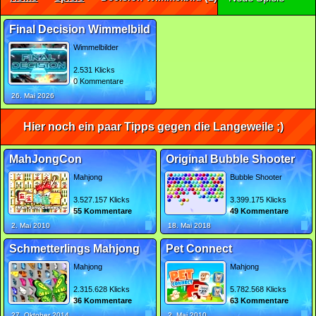
Final Decision Wimmelbild
Wimmelbilder
2.531 Klicks
0 Kommentare
26. Mai 2026
Hier noch ein paar Tipps gegen die Langeweile ;)
MahJongCon
Original Bubble Shooter
Mahjong
Bubble Shooter
3.527.157 Klicks
3.399.175 Klicks
55 Kommentare
49 Kommentare
2. Mai 2010
18. Mai 2018
Schmetterlings Mahjong
Pet Connect
Mahjong
Mahjong
2.315.628 Klicks
5.782.568 Klicks
36 Kommentare
63 Kommentare
27. Oktober 2014
2. Mai 2010