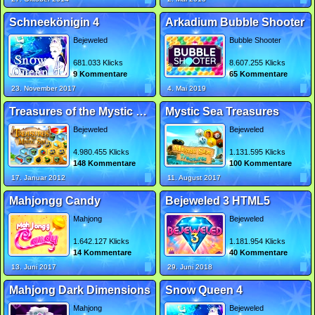
Schneekönigin 4
Arkadium Bubble Shooter
Bejeweled
Bubble Shooter
681.033 Klicks
8.607.255 Klicks
9 Kommentare
65 Kommentare
23. November 2017
4. Mai 2019
Treasures of the Mystic Sea
Mystic Sea Treasures
Bejeweled
Bejeweled
4.980.455 Klicks
1.131.595 Klicks
148 Kommentare
100 Kommentare
17. Januar 2012
11. August 2017
Mahjongg Candy
Bejeweled 3 HTML5
Mahjong
Bejeweled
1.642.127 Klicks
1.181.954 Klicks
14 Kommentare
40 Kommentare
13. Juni 2017
29. Juni 2018
Mahjong Dark Dimensions
Snow Queen 4
Mahjong
Bejeweled