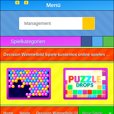
0
0
Menü
Spielkategorien
Decision Wimmelbild Spiele kostenlos online spielen • ohne Anmeldung 🕹️
Home
Spiele
Decision Wimmelbild
(1)
Neue Spiele