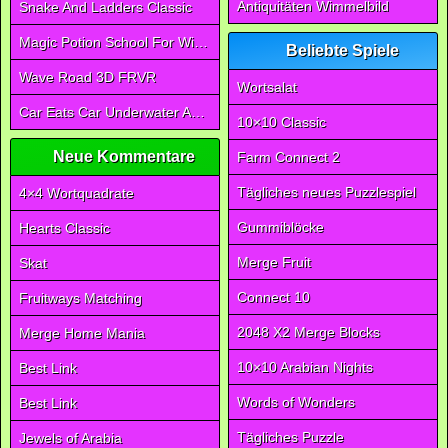
Antiquitäten Wimmelbild
Snake And Ladders Classic
Magic Potion School For Witch
Beliebte Spiele
Wave Road 3D FRVR
Wortsalat
Car Eats Car Underwater Adventure FRVR
10×10 Classic
Neue Kommentare
Farm Connect 2
Tägliches neues Puzzlespiel
4×4 Wortquadrate
Gummiblöcke
Hearts Classic
Merge Fruit
Skat
Connect 10
Fruitways Matching
2048 X2 Merge Blocks
Merge Home Mania
10×10 Arabian Nights
Best Link
Words of Wonders
Best Link
Tägliches Puzzle
Jewels of Arabia