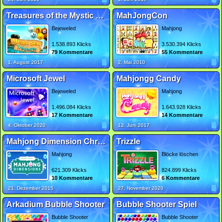
Treasures of the Mystic Sea 2
MahJongCon
Bejeweled
Mahjong
1.538.893 Klicks
3.530.394 Klicks
79 Kommentare
55 Kommentare
1. August 2017
2. Mai 2010
Microsoft Jewel
Mahjongg Candy
Bejeweled
Mahjong
1.496.084 Klicks
1.643.928 Klicks
17 Kommentare
14 Kommentare
4. Oktober 2020
13. Juni 2017
Mahjong Dimension Christmas
Trizzle
Mahjong
Blöcke löschen
621.309 Klicks
824.899 Klicks
10 Kommentare
6 Kommentare
21. Dezember 2015
27. November 2020
Arkadium Bubble Shooter
Bubble Shooter Spiel
Bubble Shooter
Bubble Shooter