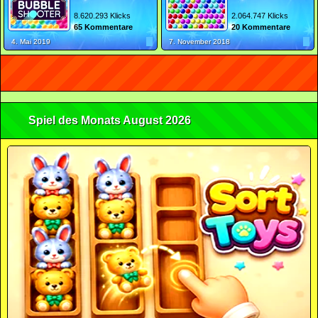
8.620.293 Klicks
2.064.747 Klicks
65 Kommentare
20 Kommentare
4. Mai 2019
7. November 2018
Spiel des Monats August 2026