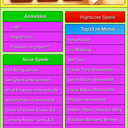
Anmelden
Highscore Spiele
Login
Top10 im Monat
Registrieren
Hexa Rotate
Passwort vergessen?
Trio Mahjong
Neue Spiele
Sort Toys
Private Party Wimmelbild
4×4 Wortquadrate
Secret Room Wimmelbild
Sea Quest Unterschiede
Trip to Nature Wimmelbild
Art of Elegance Unterschiede
Phantom Wimmelbild
Ancient Paths Unterschiede
Hidden Object Detective Story
Game Of Goose Classic Edition
Mountain Weekend Wimmelbild
Camping Master Tents & Trees