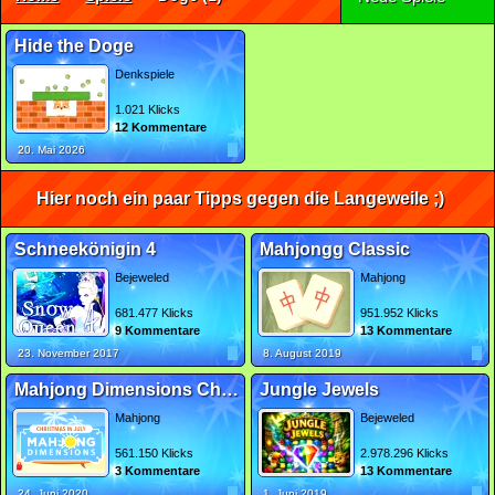
Hide the Doge
Denkspiele
1.021 Klicks
12 Kommentare
20. Mai 2026
Hier noch ein paar Tipps gegen die Langeweile ;)
Schneekönigin 4
Mahjongg Classic
Bejeweled
Mahjong
681.477 Klicks
951.952 Klicks
9 Kommentare
13 Kommentare
23. November 2017
8. August 2019
Mahjong Dimensions Christmas in July
Jungle Jewels
Mahjong
Bejeweled
561.150 Klicks
2.978.296 Klicks
3 Kommentare
13 Kommentare
24. Juni 2020
1. Juni 2019