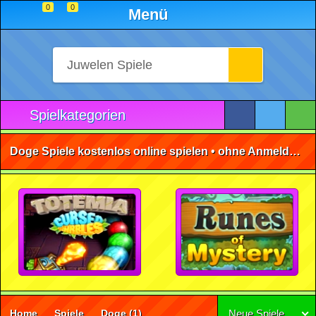
0
0
Menü
Spielkategorien
Doge Spiele kostenlos online spielen • ohne Anmeldung 🕹️
Home
Spiele
Doge
(1)
Neue Spiele