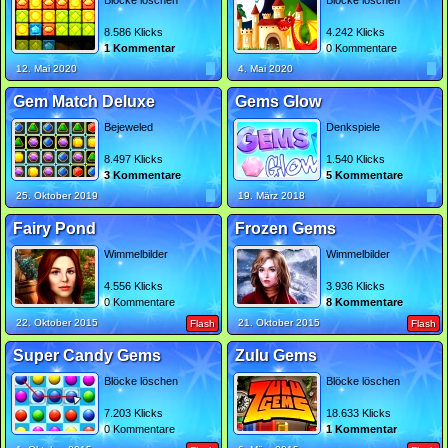
Blöcke löschen
Blöcke löschen
8.586 Klicks
4.242 Klicks
1 Kommentar
0 Kommentare
12. Mai 2020
4. Mai 2020
Gem Match Deluxe
Gems Glow
Bejeweled
Denkspiele
8.497 Klicks
1.540 Klicks
3 Kommentare
5 Kommentare
25. Oktober 2019
19. März 2018
Fairy Pond
Frozen Gems
Wimmelbilder
Wimmelbilder
4.556 Klicks
3.936 Klicks
0 Kommentare
8 Kommentare
22. Oktober 2015
21. Oktober 2015
Flash
Flash
Super Candy Gems
Zulu Gems
Blöcke löschen
Blöcke löschen
7.203 Klicks
18.633 Klicks
0 Kommentare
1 Kommentar