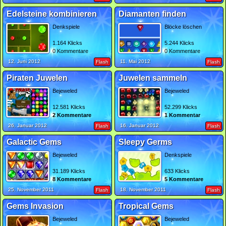
Edelsteine kombinieren
Diamanten finden
Denkspiele
Blöcke löschen
1.164 Klicks
5.244 Klicks
0 Kommentare
0 Kommentare
12. Juni 2012
11. Mai 2012
Flash
Flash
Piraten Juwelen
Juwelen sammeln
Bejeweled
Bejeweled
12.581 Klicks
52.299 Klicks
2 Kommentare
1 Kommentar
26. Januar 2012
16. Januar 2012
Flash
Flash
Galactic Gems
Sleepy Germs
Bejeweled
Denkspiele
31.189 Klicks
633 Klicks
8 Kommentare
5 Kommentare
25. November 2011
18. November 2011
Flash
Flash
Gems Invasion
Tropical Gems
Bejeweled
Bejeweled