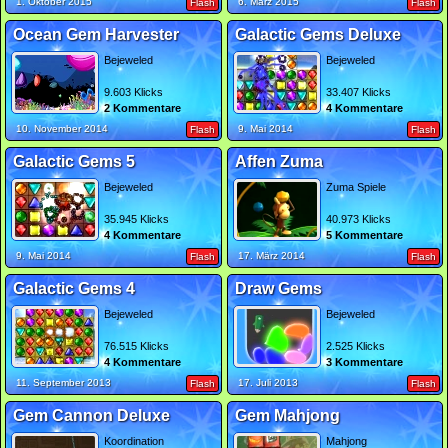
1. Oktober 2015
6. März 2015
Flash
Flash
Ocean Gem Harvester
Galactic Gems Deluxe
Bejeweled
Bejeweled
9.603 Klicks
33.407 Klicks
2 Kommentare
4 Kommentare
10. November 2014
9. Mai 2014
Flash
Flash
Galactic Gems 5
Affen Zuma
Bejeweled
Zuma Spiele
35.945 Klicks
40.973 Klicks
4 Kommentare
5 Kommentare
9. Mai 2014
17. März 2014
Flash
Flash
Galactic Gems 4
Draw Gems
Bejeweled
Bejeweled
76.515 Klicks
2.525 Klicks
4 Kommentare
3 Kommentare
11. September 2013
17. Juli 2013
Flash
Flash
Gem Cannon Deluxe
Gem Mahjong
Koordination
Mahjong