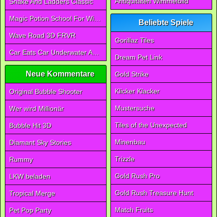
Antiquitäten Wimmelbild
Snake And Ladders Classic
Magic Potion School For Witch
Beliebte Spiele
Wave Road 3D FRVR
Gorillaz Tiles
Car Eats Car Underwater Adventure FRVR
Dream Pet Link
Neue Kommentare
Gold Strike
Klicker Klacker
Original Bubble Shooter
Mustersuche
Wer wird Millionär
Tiles of the Unexpected
Bubble Hit 3D
Minenbau
Diamant Sky Stories
Trizzle
Rummy
Gold Rush Pro
LKW beladen
Gold Rush Treasure Hunt
Tropical Merge
Match Fruits
Pet Pop Party