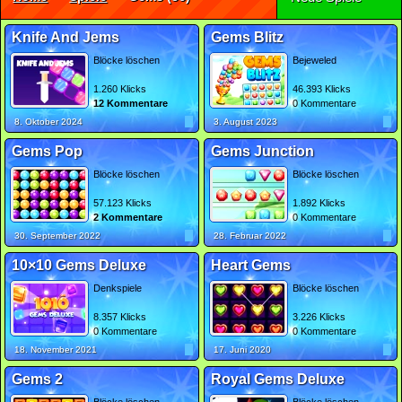
Knife And Jems
Gems Blitz
Blöcke löschen
Bejeweled
1.260 Klicks
46.393 Klicks
12 Kommentare
0 Kommentare
8. Oktober 2024
3. August 2023
Gems Pop
Gems Junction
Blöcke löschen
Blöcke löschen
57.123 Klicks
1.892 Klicks
2 Kommentare
0 Kommentare
30. September 2022
28. Februar 2022
10×10 Gems Deluxe
Heart Gems
Denkspiele
Blöcke löschen
8.357 Klicks
3.226 Klicks
0 Kommentare
0 Kommentare
18. November 2021
17. Juni 2020
Gems 2
Royal Gems Deluxe