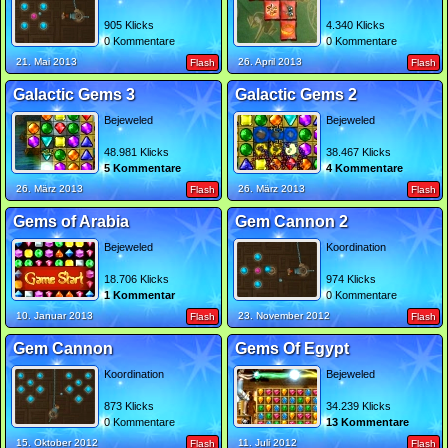
905 Klicks
4.340 Klicks
0 Kommentare
0 Kommentare
21. Mai 2013
26. April 2013
Flash
Flash
Galactic Gems 3
Galactic Gems 2
Bejeweled
Bejeweled
48.981 Klicks
38.467 Klicks
5 Kommentare
4 Kommentare
26. März 2013
26. März 2013
Flash
Flash
Gems of Arabia
Gem Cannon 2
Bejeweled
Koordination
18.706 Klicks
974 Klicks
1 Kommentar
0 Kommentare
10. Januar 2013
23. November 2012
Flash
Flash
Gem Cannon
Gems Of Egypt
Koordination
Bejeweled
873 Klicks
34.239 Klicks
0 Kommentare
13 Kommentare
15. Oktober 2012
11. Juli 2012
Flash
Flash