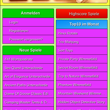
Anmelden
Highscore Spiele
Login
Top10 im Monat
Registrieren
Hexa Rotate
Passwort vergessen?
Trio Mahjong
Neue Spiele
Sort Toys
Private Party Wimmelbild
4×4 Wortquadrate
Secret Room Wimmelbild
Sea Quest Unterschiede
Trip to Nature Wimmelbild
Art of Elegance Unterschiede
Phantom Wimmelbild
Ancient Paths Unterschiede
Mountain Weekend Wimmelbild
Game Of Goose Classic Edition
Hidden Object Detective Story
Camping Master Tents & Trees