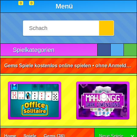
0
0
Menü
Spielkategorien
Gems Spiele kostenlos online spielen • ohne Anmeldung 🕹️
Home
Spiele
Gems
(36)
Neue Spiele