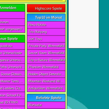
Anmelden
Highscore Spiele
Top10 im Monat
rieren
Hexa Rotate
ort vergessen?
Trio Mahjong
eue Spiele
Sort Toys
quadrate
Private Party Wimmelbild
t Unterschiede
Secret Room Wimmelbild
Art of Elegance Unterschiede
Trip to Nature Wimmelbild
Ancient Paths Unterschiede
Phantom Wimmelbild
Game Of Goose Classic Edition
Hidden Object Detective Story
Camping Master Tents & Trees
Mountain Weekend Wimmelbild
Snake And Ladders Classic
Antiquitäten Wimmelbild
Magic Potion School For Witch
Beliebte Spiele
ad 3D FRVR
Wortsalat