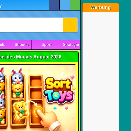
Q
Werbung
ele
Shooter
Sport
Strategie
iel des Monats August 2026