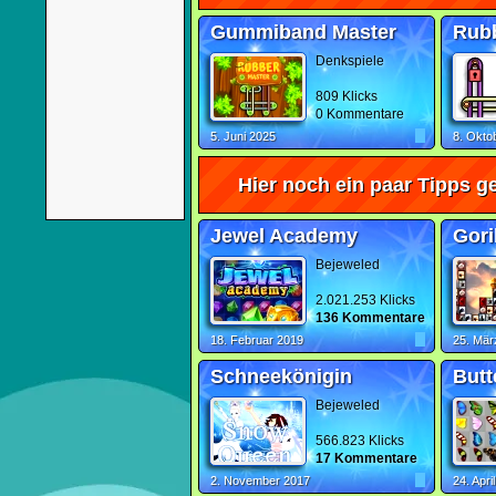
Gummiband Master
Rubb
Denkspiele
809 Klicks
0 Kommentare
5. Juni 2025
8. Okto
Hier noch ein paar Tipps ge
Jewel Academy
Gori
Bejeweled
2.021.253 Klicks
136 Kommentare
18. Februar 2019
25. Mär
Schneekönigin
Butt
Bejeweled
566.823 Klicks
17 Kommentare
2. November 2017
24. Apri