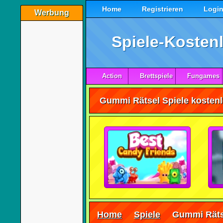
Home
Registrieren
Logi
Werbung
Spiele-Kostenl
Action
Brettspiele
Fungames
Gummi Rätsel Spiele kostenl
Home
Spiele
Gummi Räts