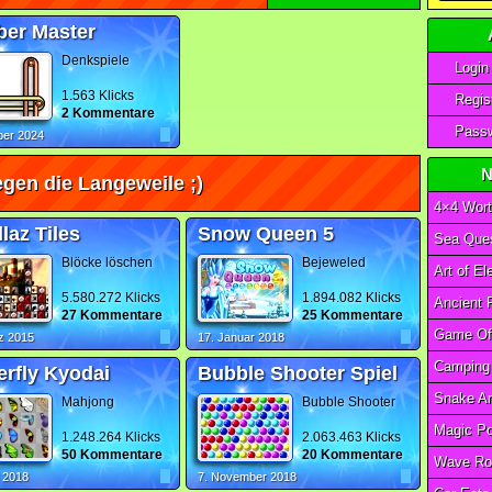
er Master
Denkspiele
Login
1.563 Klicks
Regist
2 Kommentare
Passw
ber 2024
N
gen die Langeweile ;)
4×4 Wort
llaz Tiles
Snow Queen 5
Sea Ques
Blöcke löschen
Bejeweled
5.580.272 Klicks
1.894.082 Klicks
27 Kommentare
25 Kommentare
z 2015
17. Januar 2018
erfly Kyodai
Bubble Shooter Spiel
Mahjong
Bubble Shooter
1.248.264 Klicks
2.063.463 Klicks
50 Kommentare
20 Kommentare
Wave Ro
l 2018
7. November 2018