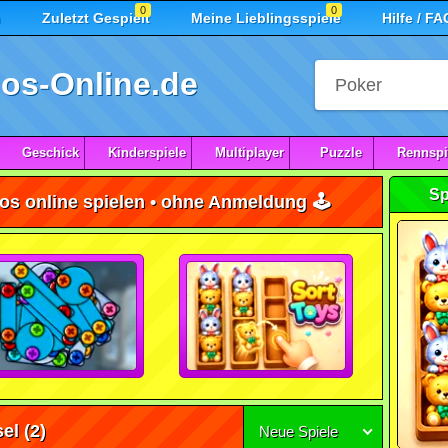
0
0
n
Zuletzt Gespielt
Meine Lieblingsspiele
Hilfe / FA
os-Online.de
Geschick
Kinderspiele
Multiplayer
Puzzle
Rennspi
Sp
os online spielen • ohne Anmeldung 🕹️
el
(2)
Neue Spiele