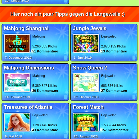
15. Januar 2015
Hier noch ein paar Tipps gegen die Langeweile ;)
Mahjong Shanghai
Jungle Jewels
Mahjong
Bejeweled
5.266.535 Klicks
2.978.155 Klicks
51 Kommentare
13 Kommentare
7. Dezember 2019
1. Juni 2019
Mahjong Dimensions
Snow Queen 2
Mahjong
Bejeweled
5.389.847 Klicks
683.376 Klicks
30 Kommentare
27 Kommentare
14. Februar 2019
12. Oktober 2012
Treasures of Atlantis
Forest Match
Bejeweled
Bejeweled
1.283.146 Klicks
1.536.844 Klicks
43 Kommentare
157 Kommentare
9. Mai 2018
20. Januar 2020