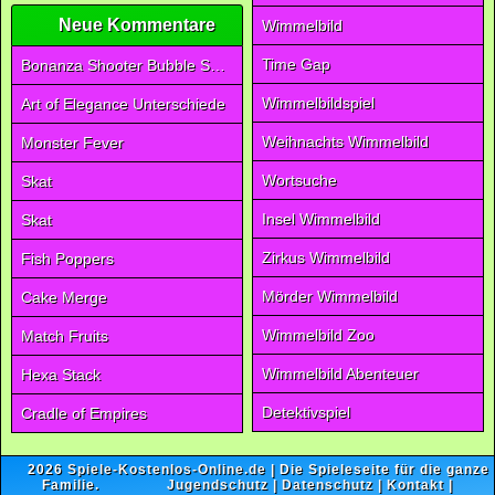
Neue Kommentare
Wimmelbild
Time Gap
Bonanza Shooter Bubble Snap
Wimmelbildspiel
Art of Elegance Unterschiede
Weihnachts Wimmelbild
Monster Fever
Wortsuche
Skat
Insel Wimmelbild
Skat
Zirkus Wimmelbild
Fish Poppers
Mörder Wimmelbild
Cake Merge
Wimmelbild Zoo
Match Fruits
Wimmelbild Abenteuer
Hexa Stack
Detektivspiel
Cradle of Empires
2026
Spiele-Kostenlos-Online.de
| Die Spieleseite für die ganze
Familie.
Jugendschutz
|
Datenschutz
|
Kontakt
|