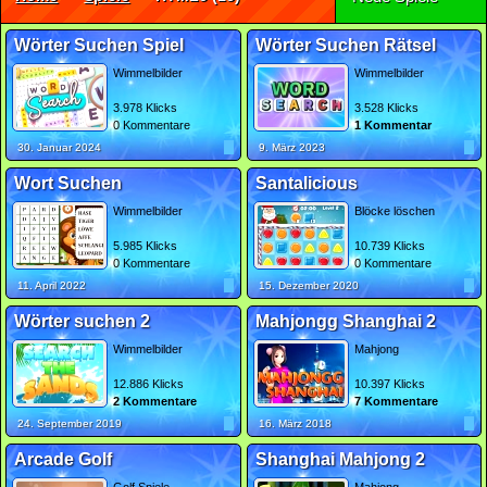
Wörter Suchen Spiel
Wörter Suchen Rätsel
Wimmelbilder
Wimmelbilder
3.978 Klicks
3.528 Klicks
0 Kommentare
1 Kommentar
30. Januar 2024
9. März 2023
Wort Suchen
Santalicious
Wimmelbilder
Blöcke löschen
5.985 Klicks
10.739 Klicks
0 Kommentare
0 Kommentare
11. April 2022
15. Dezember 2020
Wörter suchen 2
Mahjongg Shanghai 2
Wimmelbilder
Mahjong
12.886 Klicks
10.397 Klicks
2 Kommentare
7 Kommentare
24. September 2019
16. März 2018
Arcade Golf
Shanghai Mahjong 2