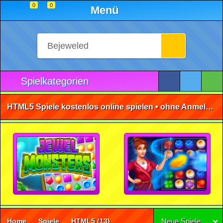
0
0
Menü
Spielkategorien
HTML5 Spiele kostenlos online spielen • ohne Anmeldung 🕹️
Home
Spiele
HTML5
(13)
Neue Spiele