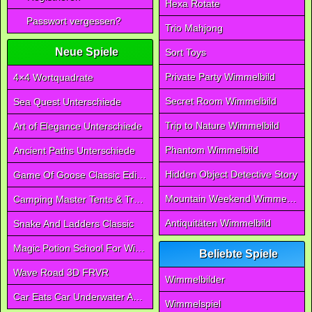
Hexa Rotate
Passwort vergessen?
Trio Mahjong
Neue Spiele
Sort Toys
Private Party Wimmelbild
4×4 Wortquadrate
Secret Room Wimmelbild
Sea Quest Unterschiede
Trip to Nature Wimmelbild
Art of Elegance Unterschiede
Phantom Wimmelbild
Ancient Paths Unterschiede
Hidden Object Detective Story
Game Of Goose Classic Edition
Mountain Weekend Wimmelbild
Camping Master Tents & Trees
Antiquitäten Wimmelbild
Snake And Ladders Classic
Magic Potion School For Witch
Beliebte Spiele
Wave Road 3D FRVR
Wimmelbilder
Car Eats Car Underwater Adventure FRVR
Wimmelspiel