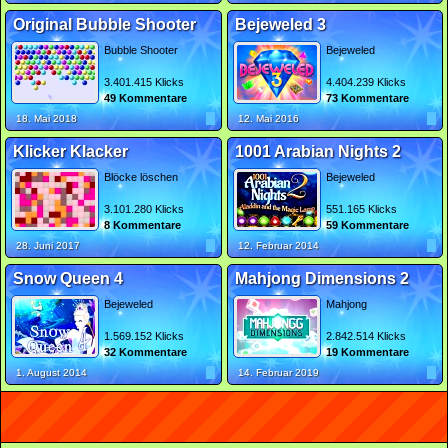
Original Bubble Shooter
Bejeweled 3
Bubble Shooter
Bejeweled
3.401.415 Klicks
4.404.239 Klicks
49 Kommentare
73 Kommentare
18. Mai 2018
12. Mai 2016
Klicker Klacker
1001 Arabian Nights 2
Blöcke löschen
Bejeweled
3.101.280 Klicks
551.165 Klicks
8 Kommentare
59 Kommentare
28. Juni 2017
12. Februar 2014
Snow Queen 4
Mahjong Dimensions 2
Bejeweled
Mahjong
1.569.152 Klicks
2.842.514 Klicks
32 Kommentare
19 Kommentare
1. August 2014
14. Februar 2019