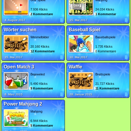
Golf Spiele
Mahjong
7.936 Klicks
24.034 Klicks
2 Kommentare
1 Kommentar
4. August 2017
15. Mai 2017
Wörter suchen
Baseball Spiel
Wimmelbilder
Baseballspiele
20.160 Klicks
1.735 Klicks
12 Kommentare
0 Kommentare
15. Mai 2017
10. Mai 2017
Open Match 3
Waffle
Bejeweled
Brettspiele
5.490 Klicks
21.727 Klicks
9 Kommentare
11 Kommentare
6. März 2015
28. Januar 2015
Power Mahjong 2
Mahjong
6.944 Klicks
5 Kommentare