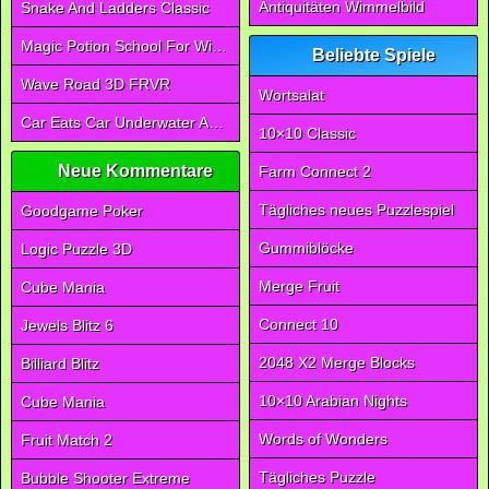
Antiquitäten Wimmelbild
Snake And Ladders Classic
Magic Potion School For Witch
Beliebte Spiele
Wave Road 3D FRVR
Wortsalat
Car Eats Car Underwater Adventure FRVR
10×10 Classic
Neue Kommentare
Farm Connect 2
Tägliches neues Puzzlespiel
Goodgame Poker
Gummiblöcke
Logic Puzzle 3D
Merge Fruit
Cube Mania
Connect 10
Jewels Blitz 6
2048 X2 Merge Blocks
Billiard Blitz
10×10 Arabian Nights
Cube Mania
Words of Wonders
Fruit Match 2
Tägliches Puzzle
Bubble Shooter Extreme