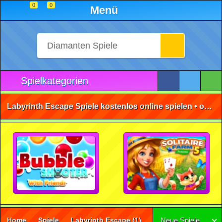
0
0
Menü
Spielkategorien
Labyrinth Escape Spiele kostenlos online spielen • ohne Anmeldung 🕹️
Home
Spiele
Labyrinth Escape
(1)
Neue Spiele