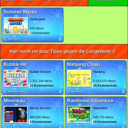
Summer Mazes
Denkspiele
476 Klicks
0 Kommentare
2. Juli 2024
Hier noch ein paar Tipps gegen die Langeweile ;)
Bubble Hit
Mahjong Chain
Bubble Shooter
Mahjong
1.251.236 Klicks
3.153.670 Klicks
21 Kommentare
50 Kommentare
6. Oktober 2010
2. April 2019
Minenbau
Rainforest Adventure
Blöcke löschen
Bejeweled
906.009 Klicks
545.770 Klicks
4 Kommentare
54 Kommentare
9. Juli 2014
18. August 2017