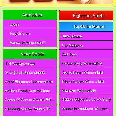
Anmelden
Highscore Spiele
Login
Top10 im Monat
Registrieren
Hexa Rotate
Passwort vergessen?
Trio Mahjong
Neue Spiele
Sort Toys
Private Party Wimmelbild
4×4 Wortquadrate
Secret Room Wimmelbild
Sea Quest Unterschiede
Trip to Nature Wimmelbild
Art of Elegance Unterschiede
Phantom Wimmelbild
Ancient Paths Unterschiede
Hidden Object Detective Story
Game Of Goose Classic Edition
Mountain Weekend Wimmelbild
Camping Master Tents & Trees