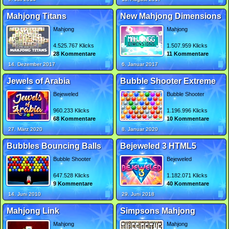
Mahjong Titans
New Mahjong Dimensions
Mahjong
Mahjong
4.525.767 Klicks
1.507.959 Klicks
28 Kommentare
11 Kommentare
14. Dezember 2017
6. Januar 2017
Jewels of Arabia
Bubble Shooter Extreme
Bejeweled
Bubble Shooter
960.233 Klicks
1.196.996 Klicks
68 Kommentare
10 Kommentare
27. März 2020
8. Januar 2020
Bubbles Bouncing Balls
Bejeweled 3 HTML5
Bubble Shooter
Bejeweled
647.528 Klicks
1.182.071 Klicks
9 Kommentare
40 Kommentare
14. Juni 2010
29. Juni 2018
Mahjong Link
Simpsons Mahjong
Mahjong
Mahjong