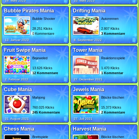
16. März 2023
10. März 2023
Bubble Pirates Mania
Drifting Mania
Bubble Shooter
Autorennen
28.251 Klicks
2.807 Klicks
0 Kommentare
3 Kommentare
13. Januar 2023
8. September 2022
Fruit Swipe Mania
Tower Mania
Bejeweled
Reaktionsspiele
13.626 Klicks
1.470 Klicks
12 Kommentare
1 Kommentar
2. Februar 2022
27. Dezember 2021
Cube Mania
Jewels Mania
Mahjong
Blöcke löschen
760.025 Klicks
15.373 Klicks
245 Kommentare
2 Kommentare
31. August 2021
27. Juli 2021
Chess Mania
Harvest Mania
Brettspiele
Blöcke löschen