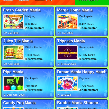
Fresh Garden Mania
Merge Home Mania
Mahjong
Denkspiele
696 Klicks
8.482 Klicks
2 Kommentare
1 Kommentar
22. Juli 2026
21. Mai 2026
Juicy Tile Mania
Tripeaks Mania
Blöcke löschen
Kartenspiele
1.030 Klicks
56.037 Klicks
0 Kommentare
0 Kommentare
28. April 2026
2. Februar 2026
Pipe Mania
Dream Mania Happy Match
Denkspiele
Bejeweled
719 Klicks
1.270 Klicks
0 Kommentare
3 Kommentare
2. Dezember 2025
4. Juli 2025
Candy Pop Mania
Bubble Mania Shooter