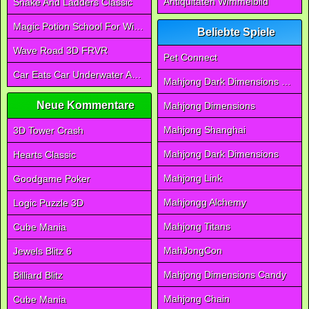
Antiquitäten Wimmelbild
Snake And Ladders Classic
Magic Potion School For Witch
Beliebte Spiele
Wave Road 3D FRVR
Pet Connect
Car Eats Car Underwater Adventure FRVR
Mahjong Dark Dimensions Triple Time
Neue Kommentare
Mahjong Dimensions
Mahjong Shanghai
3D Tower Crash
Mahjong Dark Dimensions
Hearts Classic
Mahjong Link
Goodgame Poker
Mahjongg Alchemy
Logic Puzzle 3D
Mahjong Titans
Cube Mania
MahJongCon
Jewels Blitz 6
Mahjong Dimensions Candy
Billiard Blitz
Mahjong Chain
Cube Mania