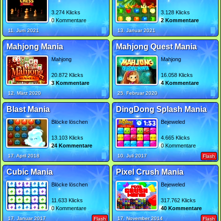
3.274 Klicks
3.128 Klicks
0 Kommentare
2 Kommentare
11. Juni 2021
13. Januar 2021
Mahjong Mania
Mahjong Quest Mania
Mahjong
Mahjong
20.872 Klicks
16.058 Klicks
3 Kommentare
4 Kommentare
12. März 2020
25. Februar 2020
Blast Mania
DingDong Splash Mania
Blöcke löschen
Bejeweled
13.103 Klicks
4.665 Klicks
24 Kommentare
0 Kommentare
17. April 2018
10. Juli 2017
Flash
Cubic Mania
Pixel Crush Mania
Blöcke löschen
Bejeweled
11.633 Klicks
317.762 Klicks
0 Kommentare
40 Kommentare
17. Januar 2017
17. November 2014
Flash
Flash