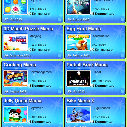
Bejeweled
Bubble Shooter
1.936 Klicks
2.975 Klicks
0 Kommentare
5 Kommentare
27. Mai 2025
30. Januar 2025
3D Match Puzzle Mania
Egg Hunt Mania
Mahjong
Koordination
2.450 Klicks
857 Klicks
0 Kommentare
0 Kommentare
16. Dezember 2024
20. Februar 2024
Cooking Mania
Pinball Brick Mania
Zeitmanagement
Pinball
9.916 Klicks
48.938 Klicks
3 Kommentare
9 Kommentare
16. August 2023
25. Mai 2023
Jelly Quest Mania
Bike Mania 3
Bejeweled
Hügelrennen
2.813 Klicks
7.172 Klicks
6 Kommentare
1 Kommentar