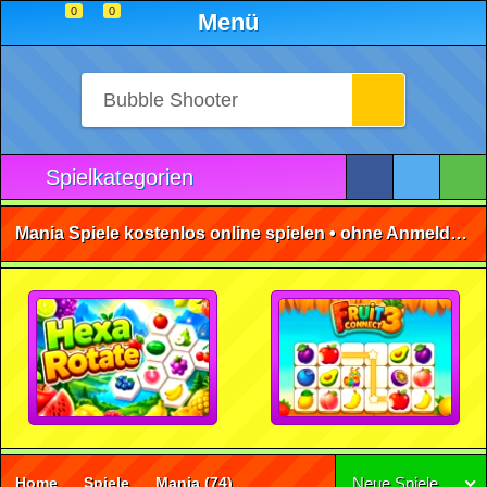
0
0
Menü
Spielkategorien
Mania Spiele kostenlos online spielen • ohne Anmeldung 🕹️
Home
Spiele
Mania
(74)
Neue Spiele