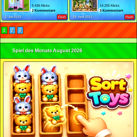
5.436 Klicks
14.255 Klicks
2 Kommentare
5 Kommentare
2. Juli 2013
24. April 2013
Flash
Flash
1
2
3
Spiel des Monats August 2026