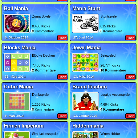
Ball Mania
Mania Stunt
Zuma Spiele
Stuntspiele
8.438 Klicks
815 Klicks
0 Kommentare
0 Kommentare
6. Oktober 2014
27. Juni 2014
Flash
Flash
Blocks Mania
Jewel Mania
Blöcke löschen
Bejeweled
7.453 Klicks
26.774 Klicks
2 Kommentare
10 Kommentare
31. März 2014
13. März 2014
Flash
Flash
Cubix Mania
Brand löschen
Denkspiele
Lustige Actionspiele
1.266 Klicks
4.694 Klicks
0 Kommentare
4 Kommentare
6. März 2014
13. Januar 2014
Flash
Flash
Firmen Imperium
Hiddenmania
Simulationsspiele
Wimmelbilder