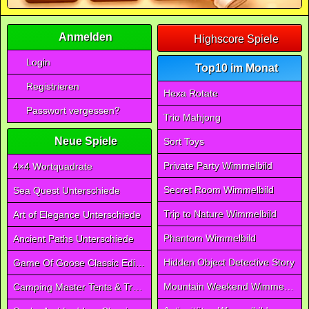
Anmelden
Highscore Spiele
Login
Top10 im Monat
Registrieren
Hexa Rotate
Passwort vergessen?
Trio Mahjong
Neue Spiele
Sort Toys
Private Party Wimmelbild
4×4 Wortquadrate
Secret Room Wimmelbild
Sea Quest Unterschiede
Trip to Nature Wimmelbild
Art of Elegance Unterschiede
Phantom Wimmelbild
Ancient Paths Unterschiede
Hidden Object Detective Story
Game Of Goose Classic Edition
Mountain Weekend Wimmelbild
Camping Master Tents & Trees