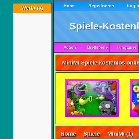
Home
Registrieren
Logi
Werbung
Spiele-Kostenl
Action
Brettspiele
Fungames
MiniMi Spiele kostenlos onli
Home
Spiele
MiniMi
(1)