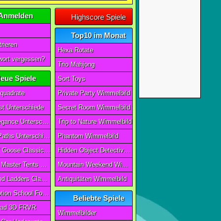
Anmelden
Highscore Spiele
Top10 im Monat
rieren
Hexa Rotate
ort vergessen?
Trio Mahjong
eue Spiele
Sort Toys
quadrate
Private Party Wimmelbild
t Unterschiede
Secret Room Wimmelbild
Art of Elegance Unterschiede
Trip to Nature Wimmelbild
Ancient Paths Unterschiede
Phantom Wimmelbild
Game Of Goose Classic Edition
Hidden Object Detective Story
Camping Master Tents & Trees
Mountain Weekend Wimmelbild
Snake And Ladders Classic
Antiquitäten Wimmelbild
Magic Potion School For Witch
Beliebte Spiele
ad 3D FRVR
Wimmelbilder