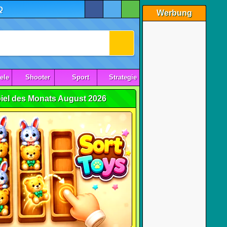
Q
Werbung
ele
Shooter
Sport
Strategie
iel des Monats August 2026