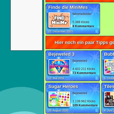
Finde die MiniMes
Wimmelbilder
5.388 Klicks
8 Kommentare
22. Dezember 2023
Hier noch ein paar Tipps ge
Bejeweled 3
Bubb
Bejeweled
4.402.211 Klicks
73 Kommentare
12. Mai 2016
6. Okto
Sugar Heroes
Bejeweled
1.139.962 Klicks
109 Kommentare
26. August 2020
4. Juni