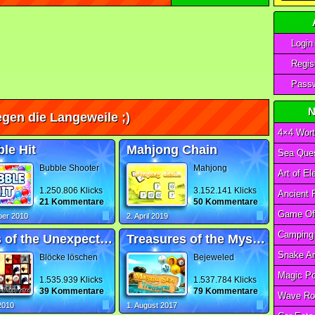
Login
Regist
Passw
N
gen die Langeweile ;)
4×4 Wort
le Hit
Mahjong Chain
Sea Ques
Bubble Shooter
Mahjong
1.250.806 Klicks
3.152.141 Klicks
21 Kommentare
50 Kommentare
ber 2010
2. April 2019
Tiles of the Unexpected
Treasures of the Mystic Sea 2
Blöcke löschen
Bejeweled
1.535.939 Klicks
1.537.784 Klicks
39 Kommentare
79 Kommentare
Wave Ro
 2010
1. August 2017