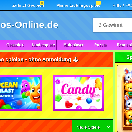
0
0
n
Zuletzt Gespielt
Meine Lieblingsspiele
Hilfe / FA
os-Online.de
Geschick
Kinderspiele
Multiplayer
Puzzle
Rennspi
Sp
ne spielen • ohne Anmeldung 🕹️
Neue Spiele