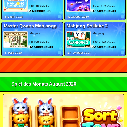
561.160 Klicks
1.496.132 Klicks
3 Kommentare
17 Kommentare
24. Juni 2020
4. Oktober 2020
Master Qwans Mahjongg
Mahjong Solitaire 2
Mahjong
Mahjong
883.990 Klicks
1.067.820 Klicks
12 Kommentare
22 Kommentare
2. März 2010
17. Oktober 2017
Spiel des Monats August 2026