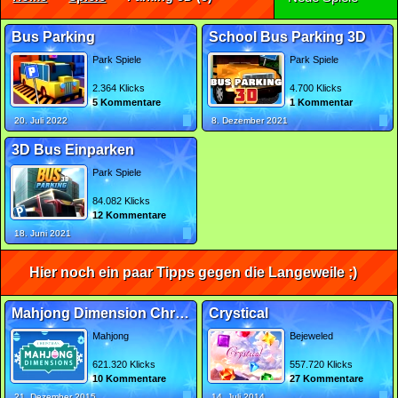
Bus Parking
School Bus Parking 3D
Park Spiele
Park Spiele
2.364 Klicks
4.700 Klicks
5 Kommentare
1 Kommentar
20. Juli 2022
8. Dezember 2021
3D Bus Einparken
Park Spiele
84.082 Klicks
12 Kommentare
18. Juni 2021
Hier noch ein paar Tipps gegen die Langeweile ;)
Mahjong Dimension Christmas
Crystical
Mahjong
Bejeweled
621.320 Klicks
557.720 Klicks
10 Kommentare
27 Kommentare
21. Dezember 2015
14. Juli 2014