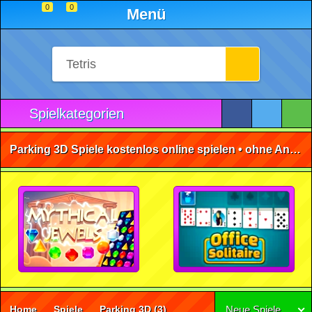
0
0
Menü
Spielkategorien
Parking 3D Spiele kostenlos online spielen • ohne Anmeldung 🕹️
Home
Spiele
Parking 3D
(3)
Neue Spiele