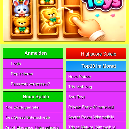
Anmelden
Highscore Spiele
Login
Top10 im Monat
Registrieren
Hexa Rotate
Passwort vergessen?
Trio Mahjong
Neue Spiele
Sort Toys
Private Party Wimmelbild
4×4 Wortquadrate
Secret Room Wimmelbild
Sea Quest Unterschiede
Trip to Nature Wimmelbild
Art of Elegance Unterschiede