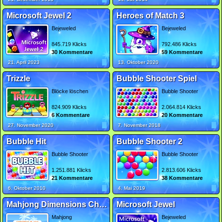
Microsoft Jewel 2
Heroes of Match 3
Bejeweled
Bejeweled
845.719 Klicks
792.486 Klicks
30 Kommentare
59 Kommentare
21. April 2023
13. Oktober 2020
Trizzle
Bubble Shooter Spiel
Blöcke löschen
Bubble Shooter
824.909 Klicks
2.064.814 Klicks
6 Kommentare
20 Kommentare
27. November 2020
7. November 2018
Bubble Hit
Bubble Shooter 2
Bubble Shooter
Bubble Shooter
1.251.881 Klicks
2.813.606 Klicks
21 Kommentare
38 Kommentare
6. Oktober 2010
4. Mai 2019
Mahjong Dimensions Christmas in July
Microsoft Jewel
Mahjong
Bejeweled