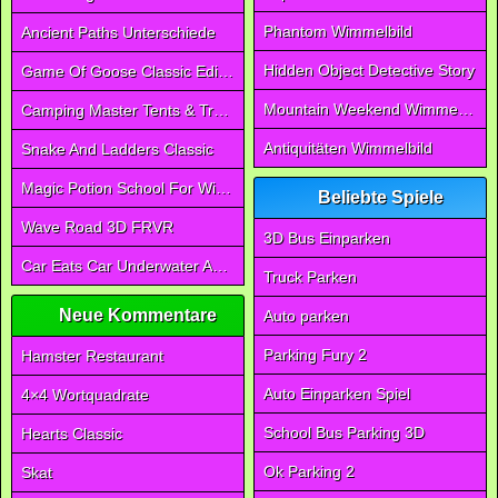
Phantom Wimmelbild
Ancient Paths Unterschiede
Hidden Object Detective Story
Game Of Goose Classic Edition
Mountain Weekend Wimmelbild
Camping Master Tents & Trees
Antiquitäten Wimmelbild
Snake And Ladders Classic
Magic Potion School For Witch
Beliebte Spiele
Wave Road 3D FRVR
3D Bus Einparken
Car Eats Car Underwater Adventure FRVR
Truck Parken
Neue Kommentare
Auto parken
Parking Fury 2
Hamster Restaurant
Auto Einparken Spiel
4×4 Wortquadrate
School Bus Parking 3D
Hearts Classic
Ok Parking 2
Skat