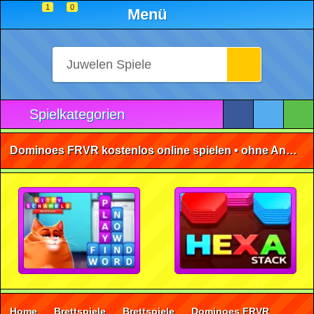
1
0
Menü
Spielkategorien
Dominoes FRVR kostenlos online spielen • ohne Anmeldung 🕹️
Home
Brettspiele
Brettspiele
Dominoes FRVR