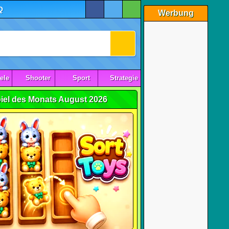
Q
Werbung
ele
Shooter
Sport
Strategie
iel des Monats August 2026