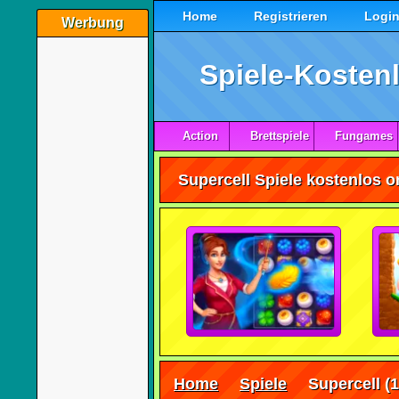
Home
Registrieren
Logi
Werbung
Spiele-Kostenl
Action
Brettspiele
Fungames
Supercell Spiele kostenlos o
Home
Spiele
Supercell
(1