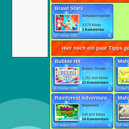
Brawl Stars
Simulationsspiele
3.575 Klicks
1 Kommentar
10. Januar 2025
Hier noch ein paar Tipps ge
Bubble Hit
Mah
Bubble Shooter
1.251.434 Klicks
21 Kommentare
6. Oktober 2010
2. April
Rainforest Adventure
Mahj
Bejeweled
545.824 Klicks
54 Kommentare
18. August 2017
14. De