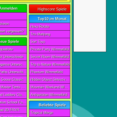
Anmelden
Highscore Spiele
Top10 im Monat
rieren
Hexa Rotate
ort vergessen?
Trio Mahjong
eue Spiele
Sort Toys
quadrate
Private Party Wimmelbild
t Unterschiede
Secret Room Wimmelbild
Art of Elegance Unterschiede
Trip to Nature Wimmelbild
Ancient Paths Unterschiede
Phantom Wimmelbild
Game Of Goose Classic Edition
Hidden Object Detective Story
Camping Master Tents & Trees
Mountain Weekend Wimmelbild
Snake And Ladders Classic
Antiquitäten Wimmelbild
Magic Potion School For Witch
Beliebte Spiele
ad 3D FRVR
Tropical Merge