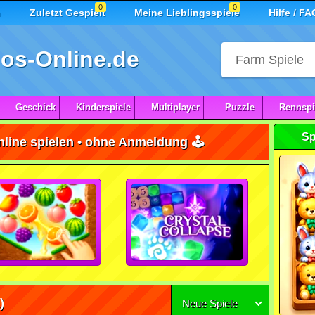
0
0
n
Zuletzt Gespielt
Meine Lieblingsspiele
Hilfe / FA
os-Online.de
Geschick
Kinderspiele
Multiplayer
Puzzle
Rennspi
Sp
nline spielen • ohne Anmeldung 🕹️
)
Neue Spiele