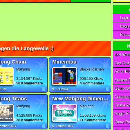
Login
Regist
Passw
N
gen die Langeweile ;)
4×4 Wort
jong Chain
Minenbau
Sea Ques
Mahjong
Blöcke löschen
3.154.597 Klicks
906.165 Klicks
50 Kommentare
4 Kommentare
 2019
9. Juli 2014
ong Titans
New Mahjong Dimensions
Mahjong
Mahjong
4.528.688 Klicks
1.508.109 Klicks
28 Kommentare
11 Kommentare
Wave Ro
zember 2017
6. Januar 2017