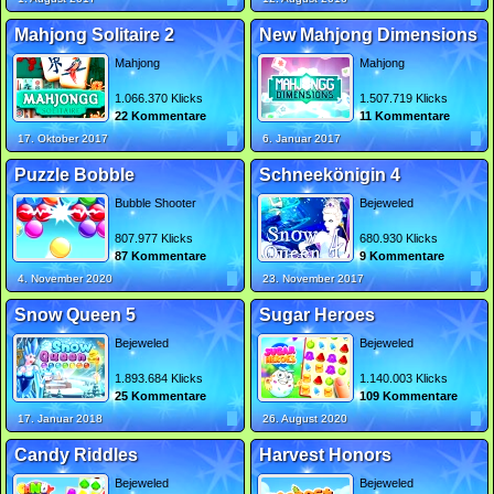
Mahjong Solitaire 2
New Mahjong Dimensions
Mahjong
Mahjong
1.066.370 Klicks
1.507.719 Klicks
22 Kommentare
11 Kommentare
17. Oktober 2017
6. Januar 2017
Puzzle Bobble
Schneekönigin 4
Bubble Shooter
Bejeweled
807.977 Klicks
680.930 Klicks
87 Kommentare
9 Kommentare
4. November 2020
23. November 2017
Snow Queen 5
Sugar Heroes
Bejeweled
Bejeweled
1.893.684 Klicks
1.140.003 Klicks
25 Kommentare
109 Kommentare
17. Januar 2018
26. August 2020
Candy Riddles
Harvest Honors
Bejeweled
Bejeweled