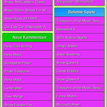
Antiquitäten Wimmelbild
Snake And Ladders Classic
Magic Potion School For Witch
Beliebte Spiele
Wave Road 3D FRVR
Treasures of the Mystic Sea
Car Eats Car Underwater Adventure FRVR
Bejeweled 3
Neue Kommentare
1001 Arabian Nights
Jungle Jewels
Hexa Tiles Sorting
Jewel Academy
Hexa Stack
Snow Queen 5
Goodgame Poker
Candy Riddles
Pirate Treasures
Snow Queen 4
Hexa Stack
Treasures of the Mystic Sea 2
Lamplighter
Forest Match
Cake Merge
Microsoft Jewel
Arrow Escape Zoo