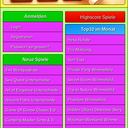
Anmelden
Highscore Spiele
Login
Top10 im Monat
Registrieren
Hexa Rotate
Passwort vergessen?
Trio Mahjong
Neue Spiele
Sort Toys
Private Party Wimmelbild
4×4 Wortquadrate
Secret Room Wimmelbild
Sea Quest Unterschiede
Trip to Nature Wimmelbild
Art of Elegance Unterschiede
Phantom Wimmelbild
Ancient Paths Unterschiede
Hidden Object Detective Story
Game Of Goose Classic Edition
Mountain Weekend Wimmelbild
Camping Master Tents & Trees