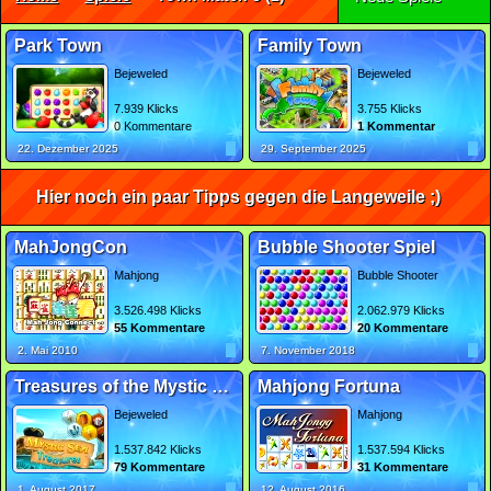
Park Town
Family Town
Bejeweled
Bejeweled
7.939 Klicks
3.755 Klicks
0 Kommentare
1 Kommentar
22. Dezember 2025
29. September 2025
Hier noch ein paar Tipps gegen die Langeweile ;)
MahJongCon
Bubble Shooter Spiel
Mahjong
Bubble Shooter
3.526.498 Klicks
2.062.979 Klicks
55 Kommentare
20 Kommentare
2. Mai 2010
7. November 2018
Treasures of the Mystic Sea 2
Mahjong Fortuna
Bejeweled
Mahjong
1.537.842 Klicks
1.537.594 Klicks
79 Kommentare
31 Kommentare
1. August 2017
12. August 2016