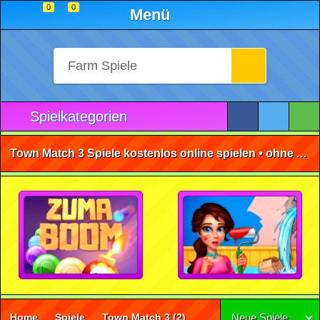
0
0
Menü
Spielkategorien
Town Match 3 Spiele kostenlos online spielen • ohne Anmeldung 🕹️
Home
Spiele
Town Match 3
(2)
Neue Spiele