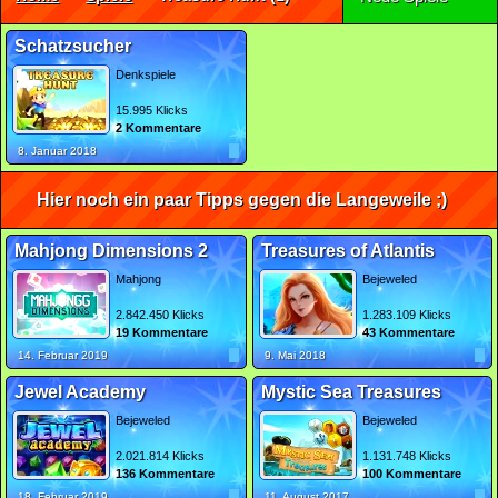
Schatzsucher
Denkspiele
15.995 Klicks
2 Kommentare
8. Januar 2018
Hier noch ein paar Tipps gegen die Langeweile ;)
Mahjong Dimensions 2
Treasures of Atlantis
Mahjong
Bejeweled
2.842.450 Klicks
1.283.109 Klicks
19 Kommentare
43 Kommentare
14. Februar 2019
9. Mai 2018
Jewel Academy
Mystic Sea Treasures
Bejeweled
Bejeweled
2.021.814 Klicks
1.131.748 Klicks
136 Kommentare
100 Kommentare
18. Februar 2019
11. August 2017