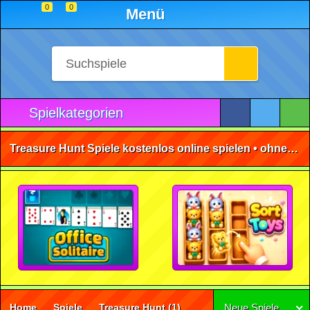
0
0
Menü
Spielkategorien
Treasure Hunt Spiele kostenlos online spielen • ohne Anmeldung 🕹️
Home
Spiele
Treasure Hunt
(1)
Neue Spiele