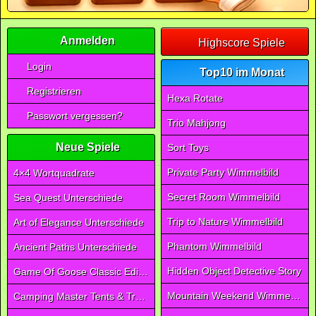
Anmelden
Highscore Spiele
Login
Top10 im Monat
Registrieren
Hexa Rotate
Passwort vergessen?
Trio Mahjong
Neue Spiele
Sort Toys
Private Party Wimmelbild
4×4 Wortquadrate
Secret Room Wimmelbild
Sea Quest Unterschiede
Trip to Nature Wimmelbild
Art of Elegance Unterschiede
Phantom Wimmelbild
Ancient Paths Unterschiede
Hidden Object Detective Story
Game Of Goose Classic Edition
Mountain Weekend Wimmelbild
Camping Master Tents & Trees