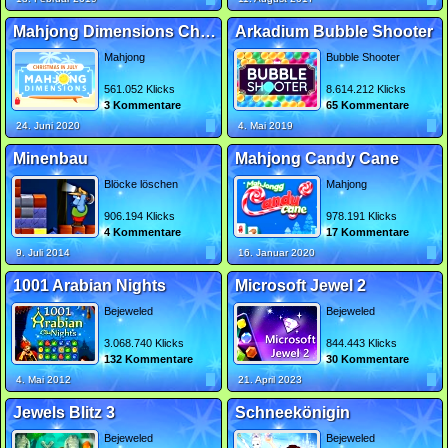
Mahjong Dimensions Christmas in July
Arkadium Bubble Shooter
Mahjong
Bubble Shooter
561.052 Klicks
8.614.212 Klicks
3 Kommentare
65 Kommentare
24. Juni 2020
4. Mai 2019
Minenbau
Mahjong Candy Cane
Blöcke löschen
Mahjong
906.194 Klicks
978.191 Klicks
4 Kommentare
17 Kommentare
9. Juli 2014
16. Januar 2020
1001 Arabian Nights
Microsoft Jewel 2
Bejeweled
Bejeweled
3.068.740 Klicks
844.443 Klicks
132 Kommentare
30 Kommentare
4. Mai 2012
21. April 2023
Jewels Blitz 3
Schneekönigin
Bejeweled
Bejeweled