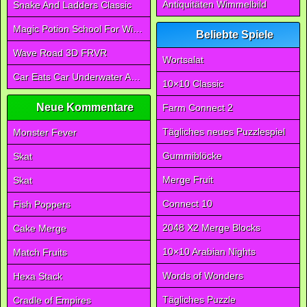
Antiquitäten Wimmelbild
Snake And Ladders Classic
Magic Potion School For Witch
Beliebte Spiele
Wave Road 3D FRVR
Wortsalat
Car Eats Car Underwater Adventure FRVR
10×10 Classic
Neue Kommentare
Farm Connect 2
Tägliches neues Puzzlespiel
Monster Fever
Gummiblöcke
Skat
Merge Fruit
Skat
Connect 10
Fish Poppers
2048 X2 Merge Blocks
Cake Merge
10×10 Arabian Nights
Match Fruits
Words of Wonders
Hexa Stack
Tägliches Puzzle
Cradle of Empires