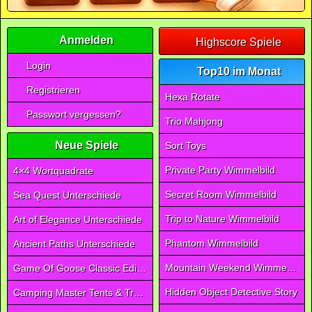
Anmelden
Highscore Spiele
Login
Top10 im Monat
Registrieren
Hexa Rotate
Passwort vergessen?
Trio Mahjong
Neue Spiele
Sort Toys
Private Party Wimmelbild
4×4 Wortquadrate
Secret Room Wimmelbild
Sea Quest Unterschiede
Trip to Nature Wimmelbild
Art of Elegance Unterschiede
Phantom Wimmelbild
Ancient Paths Unterschiede
Mountain Weekend Wimmelbild
Game Of Goose Classic Edition
Hidden Object Detective Story
Camping Master Tents & Trees