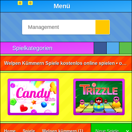
0
0
Menü
Spielkategorien
Welpen Kümmern Spiele kostenlos online spielen • ohne Anmeldung 🕹️
Home
Spiele
Welpen kümmern
(1)
Neue Spiele