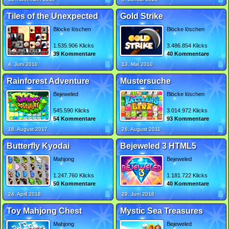
Tiles of the Unexpected
Gold Strike
Blöcke löschen
Blöcke löschen
1.535.906 Klicks
3.486.854 Klicks
39 Kommentare
40 Kommentare
4. Juni 2010
13. Mai 2010
Rainforest Adventure
Mustersuche
Bejeweled
Blöcke löschen
545.590 Klicks
3.014.972 Klicks
54 Kommentare
93 Kommentare
18. August 2017
26. August 2011
Butterfly Kyodai
Bejeweled 3 HTML5
Mahjong
Bejeweled
1.247.760 Klicks
1.181.722 Klicks
50 Kommentare
40 Kommentare
24. April 2018
29. Juni 2018
Toy Mahjong Chest
Mystic Sea Treasures
Mahjong
Bejeweled