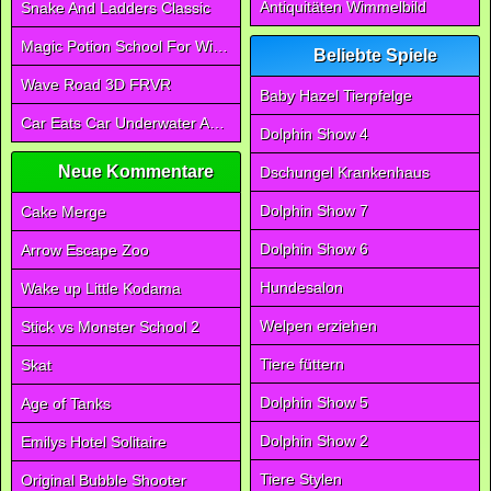
Antiquitäten Wimmelbild
Snake And Ladders Classic
Magic Potion School For Witch
Beliebte Spiele
Wave Road 3D FRVR
Baby Hazel Tierpfelge
Car Eats Car Underwater Adventure FRVR
Dolphin Show 4
Neue Kommentare
Dschungel Krankenhaus
Dolphin Show 7
Cake Merge
Dolphin Show 6
Arrow Escape Zoo
Hundesalon
Wake up Little Kodama
Welpen erziehen
Stick vs Monster School 2
Tiere füttern
Skat
Dolphin Show 5
Age of Tanks
Dolphin Show 2
Emilys Hotel Solitaire
Tiere Stylen
Original Bubble Shooter