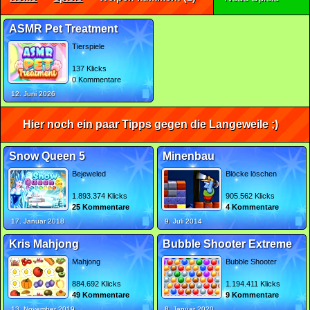
ASMR Pet Treatment
Tierspiele
137 Klicks
0 Kommentare
12. Juni 2026
Hier noch ein paar Tipps gegen die Langeweile ;)
Snow Queen 5
Minenbau
Bejeweled
Blöcke löschen
1.893.374 Klicks
905.562 Klicks
25 Kommentare
4 Kommentare
17. Januar 2018
9. Juli 2014
Kris Mahjong
Bubble Shooter Extreme
Mahjong
Bubble Shooter
884.692 Klicks
1.194.411 Klicks
49 Kommentare
9 Kommentare
13. November 2019
8. Januar 2020