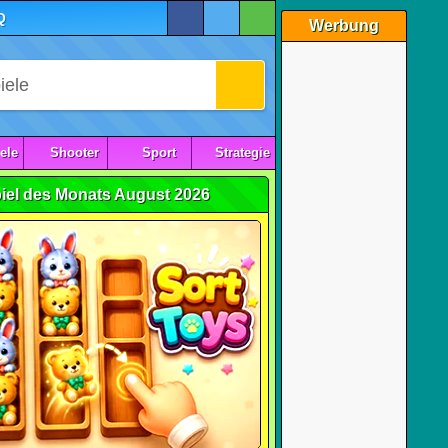
Q
Werbung
ele
Shooter
Sport
Strategie
iel des Monats August 2026