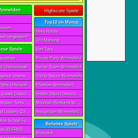
Anmelden
Highscore Spiele
Top10 im Monat
rieren
Hexa Rotate
ort vergessen?
Trio Mahjong
eue Spiele
Sort Toys
quadrate
Private Party Wimmelbild
t Unterschiede
Secret Room Wimmelbild
Art of Elegance Unterschiede
Trip to Nature Wimmelbild
Ancient Paths Unterschiede
Phantom Wimmelbild
Game Of Goose Classic Edition
Hidden Object Detective Story
Camping Master Tents & Trees
Mountain Weekend Wimmelbild
Snake And Ladders Classic
Antiquitäten Wimmelbild
Magic Potion School For Witch
Beliebte Spiele
ad 3D FRVR
Wortsalat