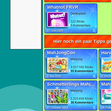
Whatnot FRVR
Denkspiele
122 Klicks
0 Kommentare
17. Juni 2026
Hier noch ein paar Tipps ge
MahJongCon
Harv
Mahjong
3.527.592 Klicks
55 Kommentare
2. Mai 2010
1. Dez
Schmetterlings Mahjong
Mah
Mahjong
2.315.834 Klicks
36 Kommentare
27. Oktober 2014
14. Feb