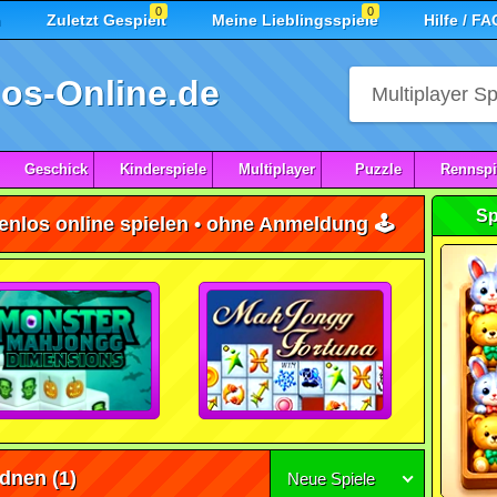
0
0
n
Zuletzt Gespielt
Meine Lieblingsspiele
Hilfe / FA
os-Online.de
Geschick
Kinderspiele
Multiplayer
Puzzle
Rennspi
Sp
enlos online spielen • ohne Anmeldung 🕹️
rdnen
(1)
Neue Spiele