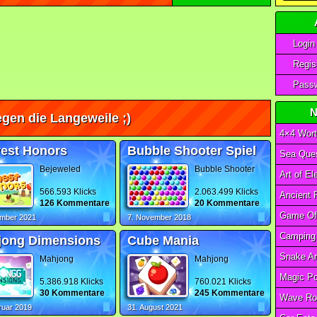
Login
Regist
Passw
N
gen die Langeweile ;)
4×4 Wort
est Honors
Bubble Shooter Spiel
Sea Ques
Bejeweled
Bubble Shooter
566.593 Klicks
2.063.499 Klicks
126 Kommentare
20 Kommentare
ember 2021
7. November 2018
jong Dimensions
Cube Mania
Mahjong
Mahjong
5.386.918 Klicks
760.021 Klicks
30 Kommentare
245 Kommentare
Wave Ro
ruar 2019
31. August 2021