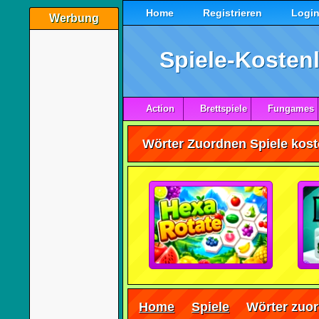
Home
Registrieren
Logi
Werbung
Spiele-Kostenl
Action
Brettspiele
Fungames
Wörter Zuordnen Spiele kost
Home
Spiele
Wörter zuo