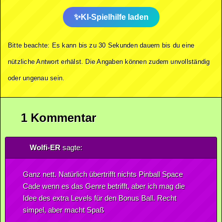
KI-Spielhilfe laden
Bitte beachte: Es kann bis zu 30 Sekunden dauern bis du eine
nützliche Antwort erhälst. Die Angaben können zudem unvollständig
oder ungenau sein.
1 Kommentar
Wolfi-ER
sagte:
Ganz nett. Natürlich übertrifft nichts Pinball Space
Cade wenn es das Genre betrifft, aber ich mag die
Idee des extra Levels für den Bonus Ball. Recht
simpel, aber macht Spaß