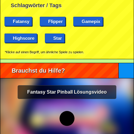
Schlagwörter / Tags
Fatansy
Flipper
Gamepix
Highscore
Star
*Klicke auf einen Begriff, um ähnliche Spiele zu spielen.
Brauchst du Hilfe?
Fantasy Star Pinball Lösungsvideo