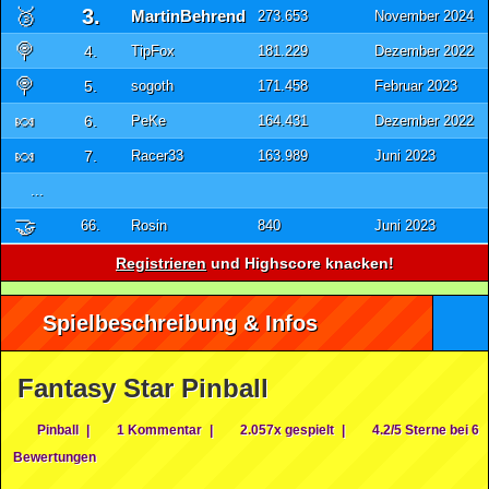
🥉
3.
MartinBehrend
273.653
November 2024
🍭
4.
TipFox
181.229
Dezember 2022
🍭
5.
sogoth
171.458
Februar 2023
🍬
6.
PeKe
164.431
Dezember 2022
🍬
7.
Racer33
163.989
Juni 2023
...
🤝
66.
Rosin
840
Juni 2023
Registrieren
und Highscore knacken!
Spielbeschreibung & Infos
Fantasy Star Pinball
Pinball
|
1 Kommentar
|
2.057x gespielt
|
4.2/5 Sterne bei 6
Bewertungen