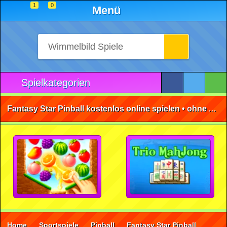
1
0
Menü
Spielkategorien
Fantasy Star Pinball kostenlos online spielen • ohne Anmeldung 🕹️
Home
Sportspiele
Pinball
Fantasy Star Pinball