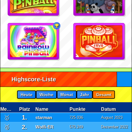
Highscore-Liste
Heute
Woche
Monat
Jahr
Gesamt
Medaille
Platz
Name
Punkte
Datum
1.
🥇
starman
725.036
August 2023
2.
🥈
Wolfi-ER
570.249
Dezember 2022