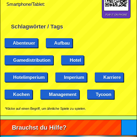
Smartphone/Tablet:
PLAY IT ON PHONE
Schlagwörter / Tags
Abenteuer
Aufbau
Gamedistribution
Hotel
Hotelimperium
Imperium
Karriere
Kochen
Management
Tycoon
*Klicke auf einen Begriff, um ähnliche Spiele zu spielen.
Brauchst du Hilfe?