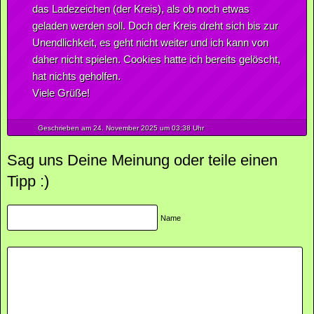
das Ladezeichen (der Kreis), als ob noch etwas
geladen werden soll. Doch der Kreis dreht sich bis zur
Unendlichkeit, es geht nicht weiter und ich kann von
daher nicht spielen. Cookies hatte ich bereits gelöscht,
hat nichts geholfen.
Viele Grüße!
Geschrieben am 24.
November
2025
um 03:38 Uhr
Sag uns Deine Meinung oder teile einen
Tipp :)
Name