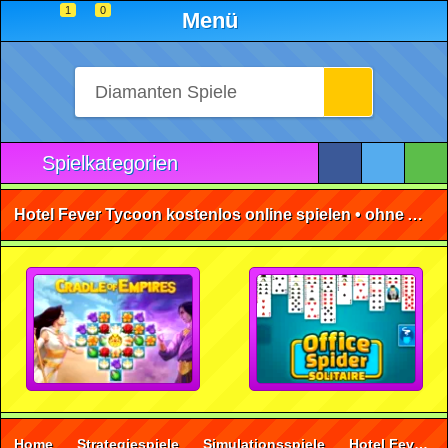
1
0
Menü
Spielkategorien
Hotel Fever Tycoon kostenlos online spielen • ohne Anmeldung 🕹️
Home
Strategiespiele
Simulationsspiele
Hotel Fever Tycoon