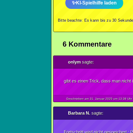
KI-Spielhilfe laden
Bitte beachte: Es kann bis zu 30 Sekunde
6 Kommentare
onlym
sagte:
gibt es einen Trick, dass man nich
Geschrieben am 31.
Januar
2025
um 13:38 Uhr
Barbara N.
sagte:
Fortschritt wird nicht gespeichert :