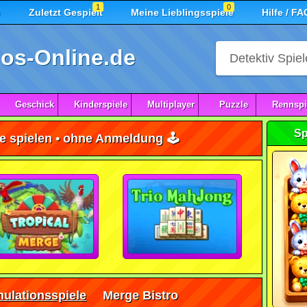
1
0
n
Zuletzt Gespielt
Meine Lieblingsspiele
Hilfe / FA
os-Online.de
Geschick
Kinderspiele
Multiplayer
Puzzle
Rennspi
Sp
e spielen • ohne Anmeldung 🕹️
ulationsspiele
Merge Bistro