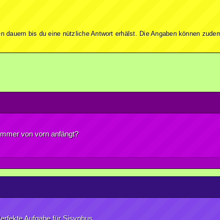
n dauern bis du eine nützliche Antwort erhälst. Die Angaben können zudem
t immer von vorn anfängt?
 Perfekte Aufgabe für Sisyphus