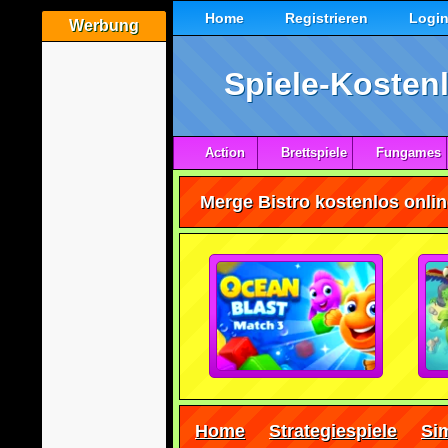
Home
Registrieren
Logi
Werbung
Spiele-Kostenl
Action
Brettspiele
Fungames
Merge Bistro kostenlos onlin
Home
Strategiespiele
Sim