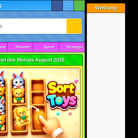
Q
Werbung
ele
Shooter
Sport
Strategie
iel des Monats August 2026