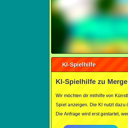
KI-Spielhilfe
KI-Spielhilfe zu Merge
Wir möchten dir mithilfe von Künst
Spiel anzeigen. Die KI nutzt dazu 
Die Anfrage wird erst gestartet, w