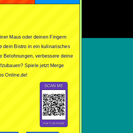
einer Maus oder deinen Fingern
dein Bistro in ein kulinarisches
mle Belohnungen, verbessere deine
ufzubauen? Spiele jetzt Merge
os Online.de!
SCAN ME
PLAY IT ON PHONE