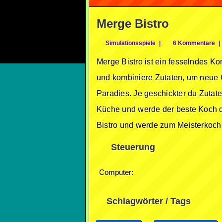
Merge Bistro
Simulationsspiele
|
6 Kommentare
|
Merge Bistro ist ein fesselndes K
und kombiniere Zutaten, um neue G
Paradies. Je geschickter du Zutat
Küche und werde der beste Koch de
Bistro und werde zum Meisterkoch
Steuerung
Computer:
Schlagwörter / Tags