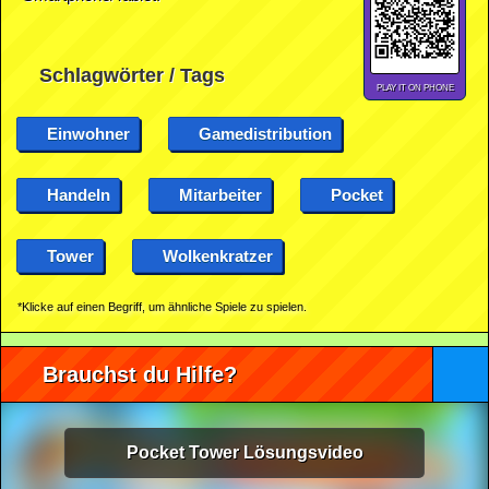
Schlagwörter / Tags
PLAY IT ON PHONE
Einwohner
Gamedistribution
Handeln
Mitarbeiter
Pocket
Tower
Wolkenkratzer
*Klicke auf einen Begriff, um ähnliche Spiele zu spielen.
Brauchst du Hilfe?
Pocket Tower Lösungsvideo