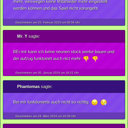
mehr, weswegen keine Mitarbeiter mehr eingestellt
werden können und das Spiel nicht vorangeht.
Geschrieben am 25.
Februar
2023
um 06:56 Uhr
Mr. Y
sagte:
BEi mir kann ich keine neunen stock werke bauen und
der aufzug funktoinirt auch nict mehr
Geschrieben am 30.
Januar
2024
um 18:22 Uhr
Phantomas
sagte:
Bei mir funktionierts auch nicht so richtig.
Geschrieben am 24.
März
2024
um 16:39 Uhr