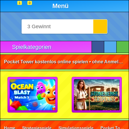
1
0
Menü
Spielkategorien
Pocket Tower kostenlos online spielen • ohne Anmeldung 🕹️
Home
Strategiespiele
Simulationsspiele
Pocket Tower