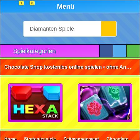
1
0
Menü
Spielkategorien
Chocolate Shop kostenlos online spielen • ohne Anmeldung 🕹️
Home
Strategiespiele
Zeitmanagement
Chocolate Shop