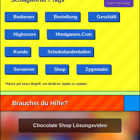
Schlagwörter / Tags
PLAY IT ON PHONE
Bedienen
Bestellung
Geschäft
Highscore
Htmlgames.com
Kunde
Schokolandenladen
Servieren
Shop
Zygomatic
*Klicke auf einen Begriff, um ähnliche Spiele zu spielen.
Brauchst du Hilfe?
Chocolate Shop Lösungsvideo