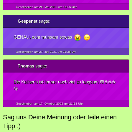
Geschrieben am 26.
Mai
2021
um 16:06 Uhr
Gespenst
sagte:
GENAU, echt mühsam sowas
Geschrieben am 27.
Juli
2021
um 21:38 Uhr
Thomas
sagte:
Die Kellnerin ist immer noch viel zu langsam 🙈☕️☕️☕️
👎
Geschrieben am 17.
Oktober
2022
um 21:13 Uhr
Sag uns Deine Meinung oder teile einen
Tipp :)