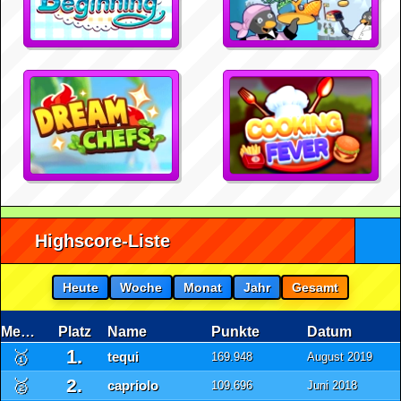
Highscore-Liste
Heute
Woche
Monat
Jahr
Gesamt
Medaille
Platz
Name
Punkte
Datum
1.
🥇
tequi
169.948
August 2019
2.
🥈
capriolo
109.696
Juni 2018