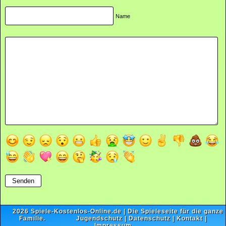
Name
2026
Spiele-Kostenlos-Online.de
| Die Spieleseite für die ganze
Familie.
Jugendschutz
|
Datenschutz
|
Kontakt
|
Impressum