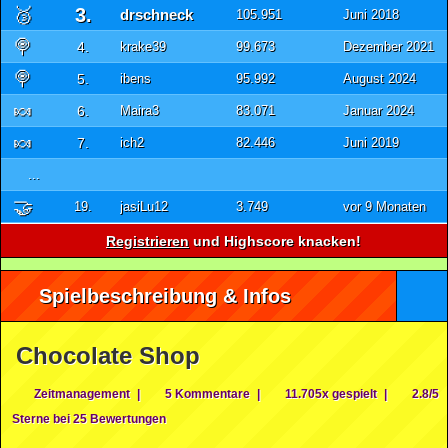
🥉
3.
drschneck
105.951
Juni 2018
🍭
4.
krake39
99.673
Dezember 2021
🍭
5.
ibens
95.992
August 2024
🍬
6.
Maira3
83.071
Januar 2024
🍬
7.
ich2
82.446
Juni 2019
...
🤝
19.
jasiLu12
3.749
vor 9 Monaten
Registrieren
und Highscore knacken!
Spielbeschreibung & Infos
Chocolate Shop
Zeitmanagement
|
5 Kommentare
|
11.705x gespielt
|
2.8/5
Sterne bei 25 Bewertungen