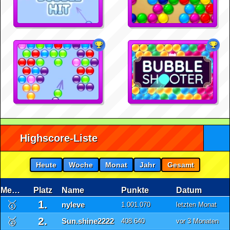
Highscore-Liste
Heute
Woche
Monat
Jahr
Gesamt
Medaille
Platz
Name
Punkte
Datum
1.
🥇
nyleve
1.001.070
letzten Monat
2.
🥈
Sun.shine2222
408.640
vor 3 Monaten