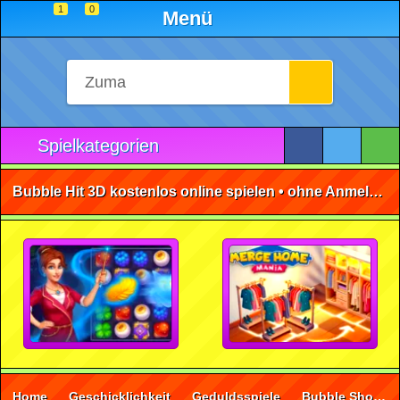
1
0
Menü
Spielkategorien
Bubble Hit 3D kostenlos online spielen • ohne Anmeldung 🕹️
Home
Geschicklichkeit
Geduldsspiele
Bubble Shooter