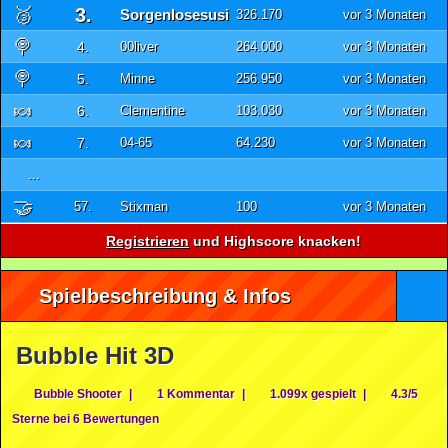
🥉
3.
Sorgenlosesusi
326.170
vor 3 Monaten
🍭
4.
00liver
264.000
vor 3 Monaten
🍭
5.
Minne
256.950
vor 3 Monaten
🍬
6.
Clementine
103.030
vor 3 Monaten
🍬
7.
04-65
64.230
vor 3 Monaten
...
🤝
57.
Stixman
100
vor 3 Monaten
Registrieren
und Highscore knacken!
Spielbeschreibung & Infos
Bubble Hit 3D
Bubble Shooter
|
1 Kommentar
|
1.099x gespielt
|
4.3/5
Sterne bei 6 Bewertungen