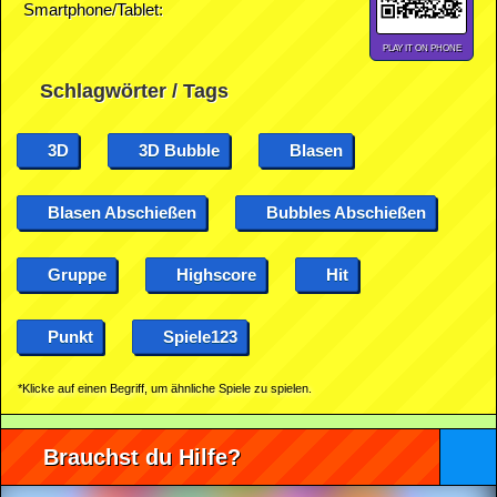
Smartphone/Tablet:
PLAY IT ON PHONE
Schlagwörter / Tags
3D
3D Bubble
Blasen
Blasen Abschießen
Bubbles Abschießen
Gruppe
Highscore
Hit
Punkt
Spiele123
*Klicke auf einen Begriff, um ähnliche Spiele zu spielen.
Brauchst du Hilfe?