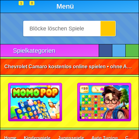
1
0
Menü
Spielkategorien
Chevrolet Camaro kostenlos online spielen • ohne Anmeldung 🕹️
Home
Kinderspiele
Jungsspiele
Auto Tuning
Chevrolet Camaro