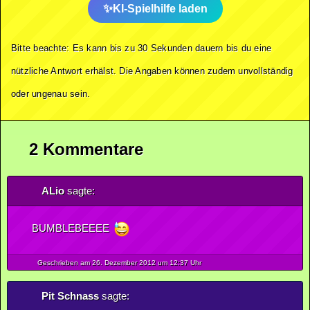
KI-Spielhilfe laden
Bitte beachte: Es kann bis zu 30 Sekunden dauern bis du eine
nützliche Antwort erhälst. Die Angaben können zudem unvollständig
oder ungenau sein.
2 Kommentare
ALio
sagte:
BUMBLEBEEEE
Geschrieben am 26.
Dezember
2012
um 12:37 Uhr
Pit Schnass
sagte: