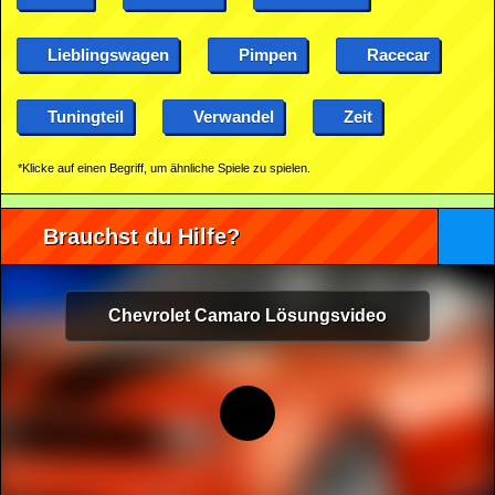
Lieblingswagen
Pimpen
Racecar
Tuningteil
Verwandel
Zeit
*Klicke auf einen Begriff, um ähnliche Spiele zu spielen.
Brauchst du Hilfe?
Chevrolet Camaro Lösungsvideo