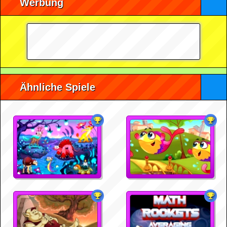
Werbung
Ähnliche Spiele