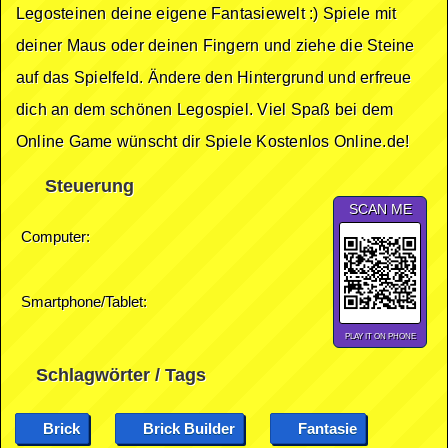
Legosteinen deine eigene Fantasiewelt :) Spiele mit
deiner Maus oder deinen Fingern und ziehe die Steine
auf das Spielfeld. Ändere den Hintergrund und erfreue
dich an dem schönen Legospiel. Viel Spaß bei dem
Online Game wünscht dir Spiele Kostenlos Online.de!
Steuerung
SCAN ME
Computer:
Smartphone/Tablet:
PLAY IT ON PHONE
Schlagwörter / Tags
Brick
Brick Builder
Fantasie