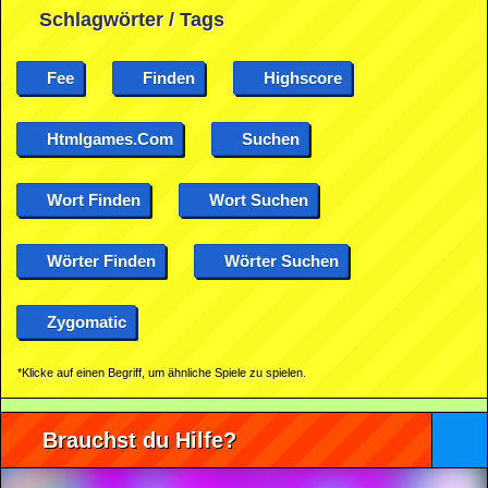
Schlagwörter / Tags
Fee
Finden
Highscore
Htmlgames.com
Suchen
Wort Finden
Wort Suchen
Wörter Finden
Wörter Suchen
Zygomatic
*Klicke auf einen Begriff, um ähnliche Spiele zu spielen.
Brauchst du Hilfe?