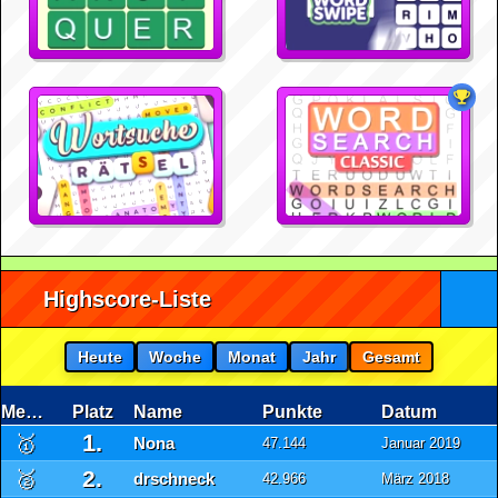
Highscore-Liste
Heute
Woche
Monat
Jahr
Gesamt
Medaille
Platz
Name
Punkte
Datum
1.
🥇
Nona
47.144
Januar 2019
2.
🥈
drschneck
42.966
März 2018