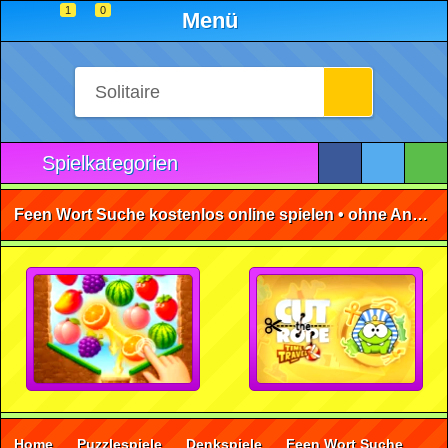
1
0
Menü
Spielkategorien
Feen Wort Suche kostenlos online spielen • ohne Anmeldung 🕹️
Home
Puzzlespiele
Denkspiele
Feen Wort Suche