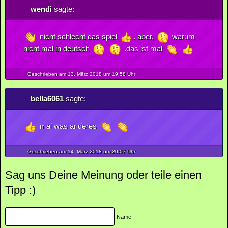
wendi
sagte:
nicht schlecht das spiel
. aber,
warum
nicht mal in deutsch
.das ist mal
Geschrieben am 13.
März
2018
um 19:58 Uhr
bella6061
sagte:
mal was anderes
Geschrieben am 14.
März
2018
um 20:07 Uhr
Sag uns Deine Meinung oder teile einen
Tipp :)
Name