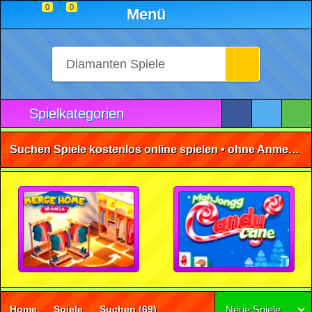
0
0
Menü
Spielkategorien
Suchen Spiele kostenlos online spielen • ohne Anmeldung 🕹️
Home
Spiele
Suchen
(69)
Neue Spiele