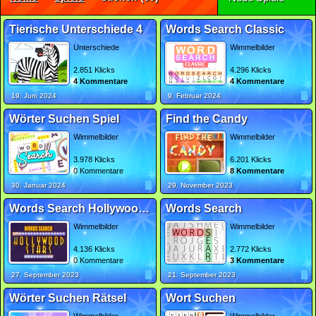
Tierische Unterschiede 4
Words Search Classic
Unterschiede
Wimmelbilder
2.851 Klicks
4.296 Klicks
4 Kommentare
4 Kommentare
19. Juni 2024
9. Februar 2024
Wörter Suchen Spiel
Find the Candy
Wimmelbilder
Wimmelbilder
3.978 Klicks
6.201 Klicks
0 Kommentare
8 Kommentare
30. Januar 2024
29. November 2023
Words Search Hollywood Stars
Words Search
Wimmelbilder
Wimmelbilder
4.136 Klicks
2.772 Klicks
0 Kommentare
3 Kommentare
27. September 2023
21. September 2023
Wörter Suchen Rätsel
Wort Suchen