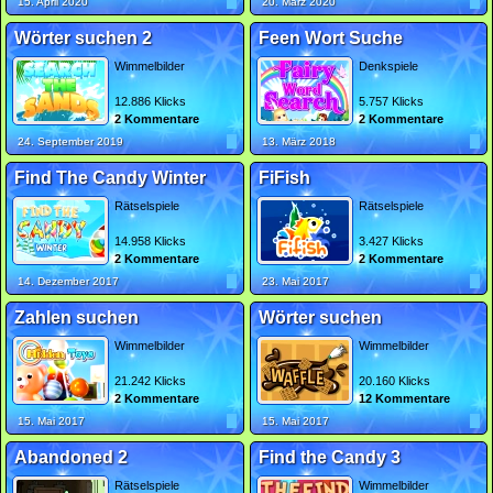
15. April 2020
20. März 2020
Wörter suchen 2
Feen Wort Suche
Wimmelbilder
Denkspiele
12.886 Klicks
5.757 Klicks
2 Kommentare
2 Kommentare
24. September 2019
13. März 2018
Find The Candy Winter
FiFish
Rätselspiele
Rätselspiele
14.958 Klicks
3.427 Klicks
2 Kommentare
2 Kommentare
14. Dezember 2017
23. Mai 2017
Zahlen suchen
Wörter suchen
Wimmelbilder
Wimmelbilder
21.242 Klicks
20.160 Klicks
2 Kommentare
12 Kommentare
15. Mai 2017
15. Mai 2017
Abandoned 2
Find the Candy 3
Rätselspiele
Wimmelbilder