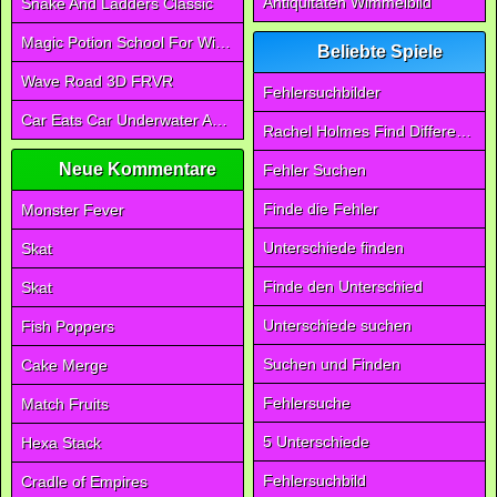
Antiquitäten Wimmelbild
Snake And Ladders Classic
Magic Potion School For Witch
Beliebte Spiele
Wave Road 3D FRVR
Fehlersuchbilder
Car Eats Car Underwater Adventure FRVR
Rachel Holmes Find Differences
Neue Kommentare
Fehler Suchen
Finde die Fehler
Monster Fever
Unterschiede finden
Skat
Finde den Unterschied
Skat
Unterschiede suchen
Fish Poppers
Suchen und Finden
Cake Merge
Fehlersuche
Match Fruits
5 Unterschiede
Hexa Stack
Fehlersuchbild
Cradle of Empires