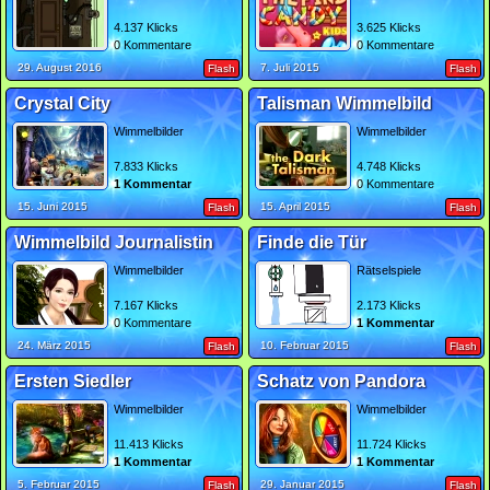
4.137 Klicks
3.625 Klicks
0 Kommentare
0 Kommentare
29. August 2016
7. Juli 2015
Flash
Flash
Crystal City
Talisman Wimmelbild
Wimmelbilder
Wimmelbilder
7.833 Klicks
4.748 Klicks
1 Kommentar
0 Kommentare
15. Juni 2015
15. April 2015
Flash
Flash
Wimmelbild Journalistin
Finde die Tür
Wimmelbilder
Rätselspiele
7.167 Klicks
2.173 Klicks
0 Kommentare
1 Kommentar
24. März 2015
10. Februar 2015
Flash
Flash
Ersten Siedler
Schatz von Pandora
Wimmelbilder
Wimmelbilder
11.413 Klicks
11.724 Klicks
1 Kommentar
1 Kommentar
5. Februar 2015
29. Januar 2015
Flash
Flash