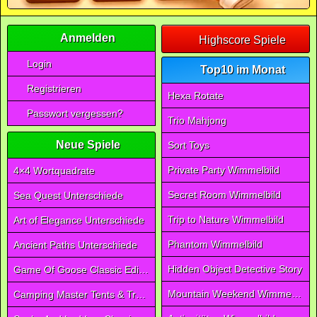
Anmelden
Highscore Spiele
Login
Top10 im Monat
Registrieren
Hexa Rotate
Passwort vergessen?
Trio Mahjong
Neue Spiele
Sort Toys
Private Party Wimmelbild
4×4 Wortquadrate
Secret Room Wimmelbild
Sea Quest Unterschiede
Trip to Nature Wimmelbild
Art of Elegance Unterschiede
Phantom Wimmelbild
Ancient Paths Unterschiede
Hidden Object Detective Story
Game Of Goose Classic Edition
Mountain Weekend Wimmelbild
Camping Master Tents & Trees