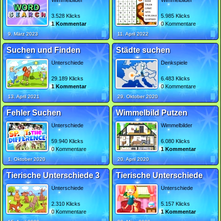
Wimmelbilder
Wimmelbilder
3.528 Klicks
5.985 Klicks
1 Kommentar
0 Kommentare
9. März 2023
11. April 2022
Suchen und Finden
Städte suchen
Unterschiede
Denkspiele
29.189 Klicks
6.483 Klicks
1 Kommentar
0 Kommentare
13. April 2021
29. Oktober 2020
Fehler Suchen
Wimmelbild Putzen
Unterschiede
Wimmelbilder
59.940 Klicks
6.080 Klicks
0 Kommentare
1 Kommentar
1. Oktober 2020
20. April 2020
Tierische Unterschiede 3
Tierische Unterschiede
Unterschiede
Unterschiede
2.310 Klicks
5.157 Klicks
0 Kommentare
1 Kommentar