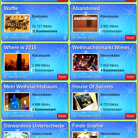
Waffle
Abandoned
Brettspiele
Rätselspiele
21.727 Klicks
2.991 Klicks
11 Kommentare
0 Kommentare
28. Januar 2015
6. Januar 2015
Flash
Where is 2015
Weihnachtsmarkt Wimmelbild
Rätselspiele
Wimmelbilder
1.949 Klicks
7.815 Klicks
0 Kommentare
4 Kommentare
6. Januar 2015
23. Dezember 2014
Flash
Flash
Mein Weihnachtsbaum
House Of Secrets
Wimmelbilder
Wimmelbilder
4.988 Klicks
4.723 Klicks
2 Kommentare
0 Kommentare
23. Dezember 2014
11. Dezember 2014
Flash
Flash
Stewardess Unterschiede
Finde Sophie
Unterschiede
Wimmelbilder