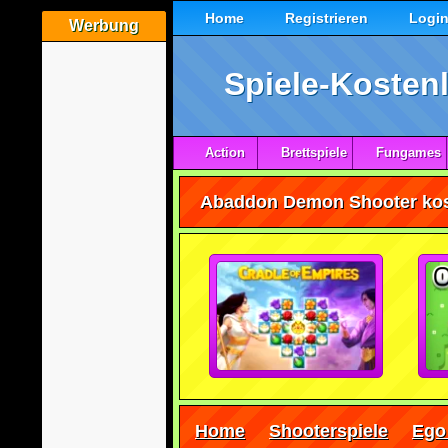
Home
Registrieren
Logi
Werbung
Spiele-Kostenl
Action
Brettspiele
Fungames
Home
Shooterspiele
Ego