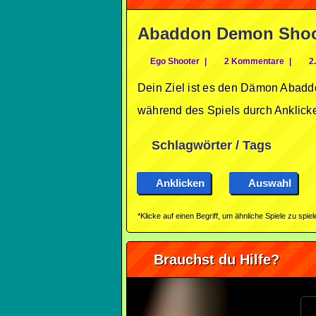
Abaddon Demon Shoo
Ego Shooter
|
2 Kommentare
|
2.
Dein Ziel ist es den Dämon Abaddo
während des Spiels durch Anklick
Schlagwörter / Tags
Anklicken
Auswahl
*Klicke auf einen Begriff, um ähnliche Spiele zu spiel
Brauchst du Hilfe?