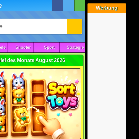
Q
Werbung
ele
Shooter
Sport
Strategie
iel des Monats August 2026