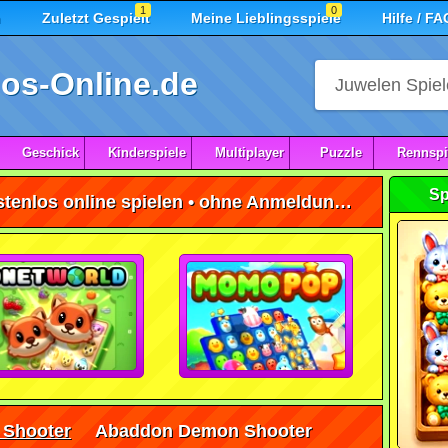
1
0
n
Zuletzt Gespielt
Meine Lieblingsspiele
Hilfe / FA
os-Online.de
Geschick
Kinderspiele
Multiplayer
Puzzle
Rennspi
Sp
Abaddon Demon Shooter kostenlos online spielen • ohne Anmeldung 🕹️
 Shooter
Abaddon Demon Shooter