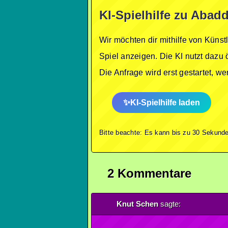
KI-Spielhilfe zu Aba
Wir möchten dir mithilfe von Künst
Spiel anzeigen. Die KI nutzt dazu 
Die Anfrage wird erst gestartet, w
KI-Spielhilfe laden
Bitte beachte: Es kann bis zu 30 Sekunde
2 Kommentare
Knut Schen
sagte: