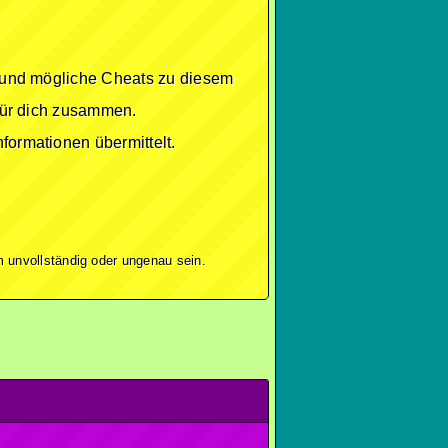
se und mögliche Cheats zu diesem
 für dich zusammen.
formationen übermittelt.
 unvollständig oder ungenau sein.