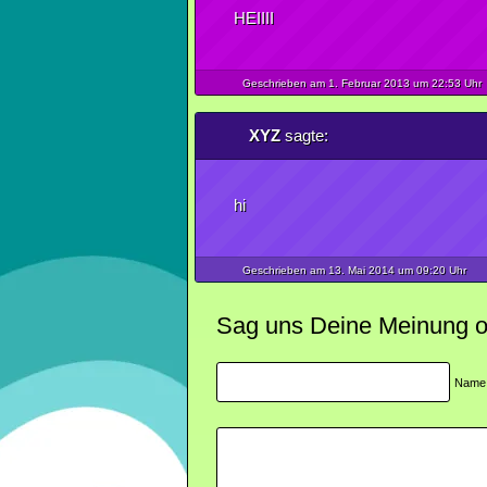
HEIIII
Geschrieben am 1.
Februar
2013
um 22:53 Uhr
XYZ
sagte:
hi
Geschrieben am 13.
Mai
2014
um 09:20 Uhr
Sag uns Deine Meinung ode
Name