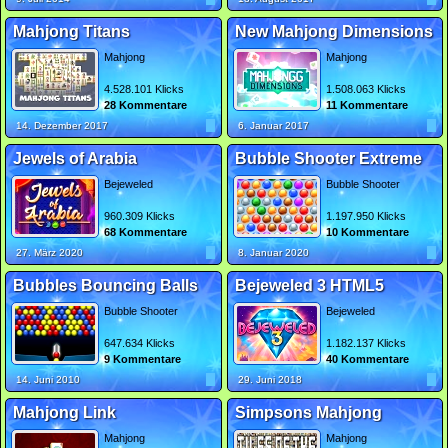
Mahjong Titans
New Mahjong Dimensions
Mahjong
Mahjong
4.528.101 Klicks
1.508.063 Klicks
28 Kommentare
11 Kommentare
14. Dezember 2017
6. Januar 2017
Jewels of Arabia
Bubble Shooter Extreme
Bejeweled
Bubble Shooter
960.309 Klicks
1.197.950 Klicks
68 Kommentare
10 Kommentare
27. März 2020
8. Januar 2020
Bubbles Bouncing Balls
Bejeweled 3 HTML5
Bubble Shooter
Bejeweled
647.634 Klicks
1.182.137 Klicks
9 Kommentare
40 Kommentare
14. Juni 2010
29. Juni 2018
Mahjong Link
Simpsons Mahjong
Mahjong
Mahjong