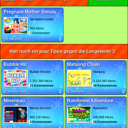
Pregnant Mother Simulator
Simulationsspiele
350 Klicks
0 Kommentare
19. Mai 2026
Hier noch ein paar Tipps gegen die Langeweile ;)
Bubble Hit
Mahjong Chain
Bubble Shooter
Mahjong
1.251.389 Klicks
3.154.385 Klicks
21 Kommentare
50 Kommentare
6. Oktober 2010
2. April 2019
Minenbau
Rainforest Adventure
Blöcke löschen
Bejeweled
906.136 Klicks
545.808 Klicks
4 Kommentare
54 Kommentare
9. Juli 2014
18. August 2017