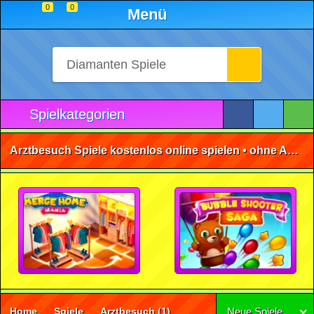
0
0
Menü
Spielkategorien
Arztbesuch Spiele kostenlos online spielen • ohne Anmeldung 🕹️
Home
Spiele
Arztbesuch
(1)
Neue Spiele