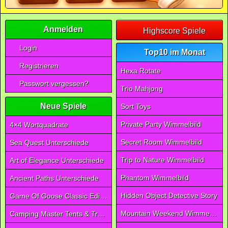
Anmelden
Highscore Spiele
Login
Top10 im Monat
Registrieren
Hexa Rotate
Passwort vergessen?
Trio Mahjong
Neue Spiele
Sort Toys
Private Party Wimmelbild
4×4 Wortquadrate
Secret Room Wimmelbild
Sea Quest Unterschiede
Trip to Nature Wimmelbild
Art of Elegance Unterschiede
Phantom Wimmelbild
Ancient Paths Unterschiede
Hidden Object Detective Story
Game Of Goose Classic Edition
Mountain Weekend Wimmelbild
Camping Master Tents & Trees