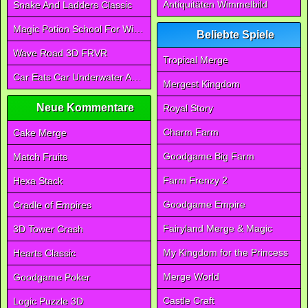
Antiquitäten Wimmelbild
Snake And Ladders Classic
Magic Potion School For Witch
Beliebte Spiele
Wave Road 3D FRVR
Tropical Merge
Car Eats Car Underwater Adventure FRVR
Mergest Kingdom
Neue Kommentare
Royal Story
Charm Farm
Cake Merge
Goodgame Big Farm
Match Fruits
Farm Frenzy 2
Hexa Stack
Goodgame Empire
Cradle of Empires
Fairyland Merge & Magic
3D Tower Crash
My Kingdom for the Princess
Hearts Classic
Merge World
Goodgame Poker
Castle Craft
Logic Puzzle 3D