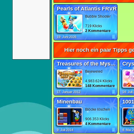
Pearls of Atlantis FRVR
Bubble Shooter
719 Klicks
2 Kommentare
19. Juni 2026
Hier noch ein paar Tipps ge
Treasures of the Mystic Sea
Crys
Bejeweled
4.983.624 Klicks
148 Kommentare
17. Januar 2012
14. Juli
Minenbau
1001
Blöcke löschen
906.353 Klicks
4 Kommentare
9. Juli 2014
4. Mai 