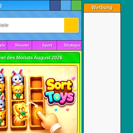
Q
Werbung
ele
Shooter
Sport
Strategie
iel des Monats August 2026