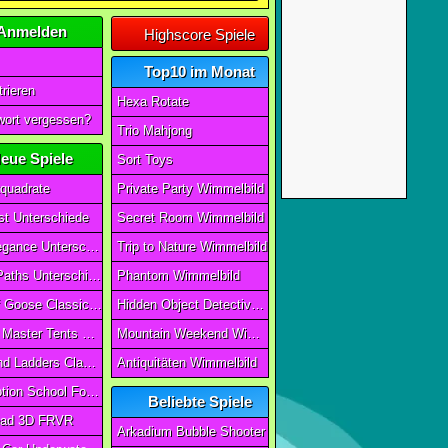
Anmelden
Highscore Spiele
Top10 im Monat
rieren
Hexa Rotate
ort vergessen?
Trio Mahjong
eue Spiele
Sort Toys
quadrate
Private Party Wimmelbild
t Unterschiede
Secret Room Wimmelbild
Art of Elegance Unterschiede
Trip to Nature Wimmelbild
Ancient Paths Unterschiede
Phantom Wimmelbild
Game Of Goose Classic Edition
Hidden Object Detective Story
Camping Master Tents & Trees
Mountain Weekend Wimmelbild
Snake And Ladders Classic
Antiquitäten Wimmelbild
Magic Potion School For Witch
Beliebte Spiele
ad 3D FRVR
Arkadium Bubble Shooter