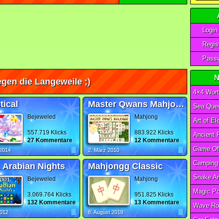
Login
Regist
Passw
N
gen die Langeweile ;)
4×4 Wort
tical
Master Qwans Mahjongg
Sea Ques
Bejeweled
Mahjong
557.719 Klicks
883.922 Klicks
27 Kommentare
12 Kommentare
 2014
2. März 2010
 Arabian Nights
Mahjongg Classic
Bejeweled
Mahjong
3.069.764 Klicks
951.825 Klicks
132 Kommentare
13 Kommentare
Wave Ro
2012
8. August 2019