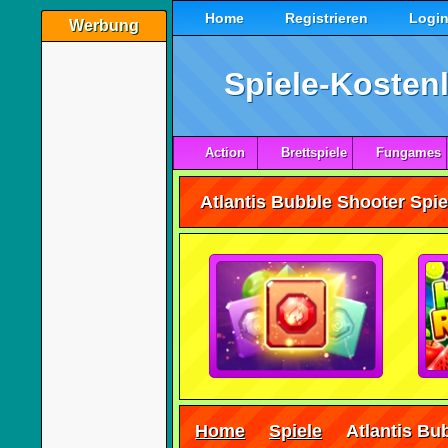
Home
Registrieren
Logi
Werbung
Spiele-Kostenl
Action
Brettspiele
Fungames
Home
Spiele
Atlantis Bu