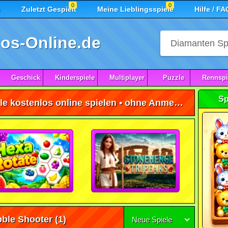
0
0
n
Zuletzt Gespielt
Meine Lieblingsspiele
Hilfe / FA
os-Online.de
Geschick
Kinderspiele
Multiplayer
Puzzle
Rennspi
Sp
Atlantis Bubble Shooter Spiele kostenlos online spielen • ohne Anmeldung 🕹️
bble Shooter
(1)
Neue Spiele