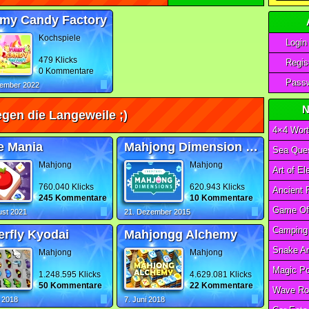
my Candy Factory
Kochspiele
Login
479 Klicks
Regist
0 Kommentare
Passw
vember 2022
N
gen die Langeweile ;)
4×4 Wort
e Mania
Mahjong Dimension Christmas
Sea Ques
Mahjong
Mahjong
760.040 Klicks
620.943 Klicks
245 Kommentare
10 Kommentare
ust 2021
21. Dezember 2015
erfly Kyodai
Mahjongg Alchemy
Mahjong
Mahjong
1.248.595 Klicks
4.629.081 Klicks
50 Kommentare
22 Kommentare
Wave Ro
l 2018
7. Juni 2018