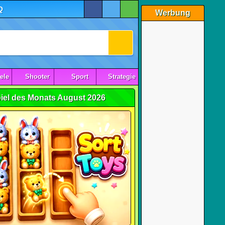
Q
Werbung
ele
Shooter
Sport
Strategie
iel des Monats August 2026