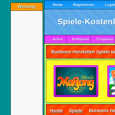
Home
Registrieren
Logi
Werbung
Spiele-Kostenl
Action
Brettspiele
Fungames
Home
Spiele
Bonbons he