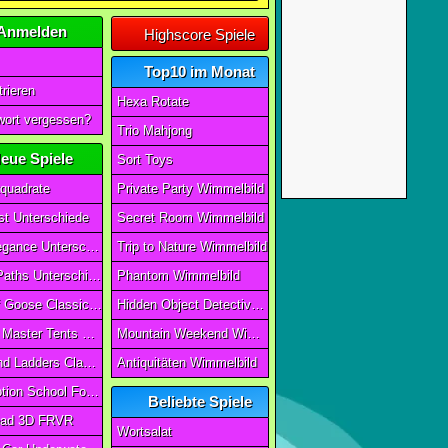
Anmelden
Highscore Spiele
Top10 im Monat
rieren
Hexa Rotate
ort vergessen?
Trio Mahjong
eue Spiele
Sort Toys
quadrate
Private Party Wimmelbild
t Unterschiede
Secret Room Wimmelbild
Art of Elegance Unterschiede
Trip to Nature Wimmelbild
Ancient Paths Unterschiede
Phantom Wimmelbild
Game Of Goose Classic Edition
Hidden Object Detective Story
Camping Master Tents & Trees
Mountain Weekend Wimmelbild
Snake And Ladders Classic
Antiquitäten Wimmelbild
Magic Potion School For Witch
Beliebte Spiele
ad 3D FRVR
Wortsalat