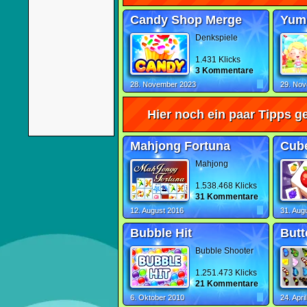
Candy Shop Merge
Yum
Denkspiele
1.431 Klicks
3 Kommentare
28. November 2023
29. No
Hier noch ein paar Tipps ge
Mahjong Fortuna
Cub
Mahjong
1.538.468 Klicks
31 Kommentare
12. August 2016
31. Aug
Bubble Hit
Butt
Bubble Shooter
1.251.473 Klicks
21 Kommentare
6. Oktober 2010
24. Apri