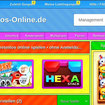
0
0
n
Zuletzt Gespielt
Meine Lieblingsspiele
Hilfe / FA
os-Online.de
Geschick
Kinderspiele
Multiplayer
Puzzle
Rennspi
Sp
Bonbons Herstellen Spiele kostenlos online spielen • ohne Anmeldung 🕹️
rstellen
(2)
Neue Spiele