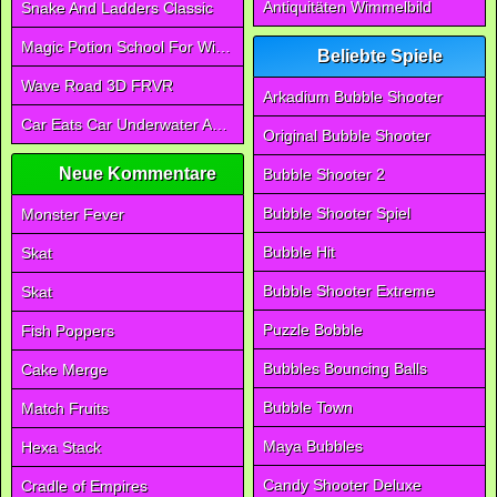
Antiquitäten Wimmelbild
Snake And Ladders Classic
Magic Potion School For Witch
Beliebte Spiele
Wave Road 3D FRVR
Arkadium Bubble Shooter
Car Eats Car Underwater Adventure FRVR
Original Bubble Shooter
Neue Kommentare
Bubble Shooter 2
Bubble Shooter Spiel
Monster Fever
Bubble Hit
Skat
Bubble Shooter Extreme
Skat
Puzzle Bobble
Fish Poppers
Bubbles Bouncing Balls
Cake Merge
Bubble Town
Match Fruits
Maya Bubbles
Hexa Stack
Candy Shooter Deluxe
Cradle of Empires