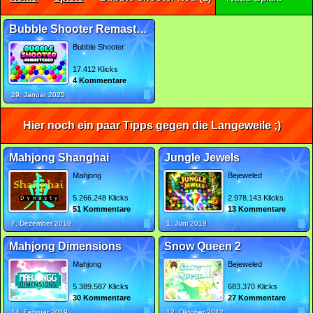
Bubble Shooter Remastered
Bubble Shooter
17.412 Klicks
4 Kommentare
29. Januar 2025
Hier noch ein paar Tipps gegen die Langeweile ;)
Mahjong Shanghai
Jungle Jewels
Mahjong
Bejeweled
5.266.248 Klicks
2.978.143 Klicks
51 Kommentare
13 Kommentare
7. Dezember 2019
1. Juni 2019
Mahjong Dimensions
Snow Queen 2
Mahjong
Bejeweled
5.389.587 Klicks
683.370 Klicks
30 Kommentare
27 Kommentare
14. Februar 2019
12. Oktober 2012