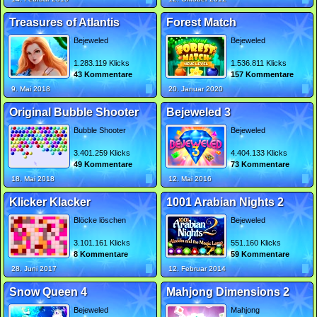
Treasures of Atlantis
Forest Match
Bejeweled
Bejeweled
1.283.119 Klicks
1.536.811 Klicks
43 Kommentare
157 Kommentare
9. Mai 2018
20. Januar 2020
Original Bubble Shooter
Bejeweled 3
Bubble Shooter
Bejeweled
3.401.259 Klicks
4.404.133 Klicks
49 Kommentare
73 Kommentare
18. Mai 2018
12. Mai 2016
Klicker Klacker
1001 Arabian Nights 2
Blöcke löschen
Bejeweled
3.101.161 Klicks
551.160 Klicks
8 Kommentare
59 Kommentare
28. Juni 2017
12. Februar 2014
Snow Queen 4
Mahjong Dimensions 2
Bejeweled
Mahjong