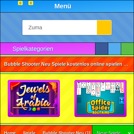
0
0
Menü
Spielkategorien
Bubble Shooter Neu Spiele kostenlos online spielen • ohne Anmeldung 🕹️
Home
Spiele
Bubble Shooter Neu
(1)
Neue Spiele