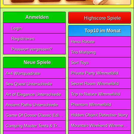
Anmelden
Highscore Spiele
Login
Top10 im Monat
Registrieren
Hexa Rotate
Passwort vergessen?
Trio Mahjong
Neue Spiele
Sort Toys
Private Party Wimmelbild
4×4 Wortquadrate
Secret Room Wimmelbild
Sea Quest Unterschiede
Trip to Nature Wimmelbild
Art of Elegance Unterschiede
Phantom Wimmelbild
Ancient Paths Unterschiede
Hidden Object Detective Story
Game Of Goose Classic Edition
Mountain Weekend Wimmelbild
Camping Master Tents & Trees