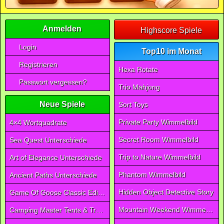
Anmelden
Highscore Spiele
Login
Top10 im Monat
Registrieren
Hexa Rotate
Passwort vergessen?
Trio Mahjong
Neue Spiele
Sort Toys
Private Party Wimmelbild
4×4 Wortquadrate
Secret Room Wimmelbild
Sea Quest Unterschiede
Trip to Nature Wimmelbild
Art of Elegance Unterschiede
Phantom Wimmelbild
Ancient Paths Unterschiede
Hidden Object Detective Story
Game Of Goose Classic Edition
Mountain Weekend Wimmelbild
Camping Master Tents & Trees