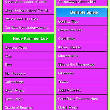
Antiquitäten Wimmelbild
Snake And Ladders Classic
Magic Potion School For Witch
Beliebte Spiele
Wave Road 3D FRVR
Gorillaz Tiles
Car Eats Car Underwater Adventure FRVR
Dream Pet Link
Neue Kommentare
Gold Strike
Klicker Klacker
Monster Fever
Mustersuche
Skat
Tiles of the Unexpected
Skat
Minenbau
Fish Poppers
Trizzle
Cake Merge
Gold Rush Pro
Match Fruits
Gold Rush Treasure Hunt
Hexa Stack
Match Fruits
Cradle of Empires