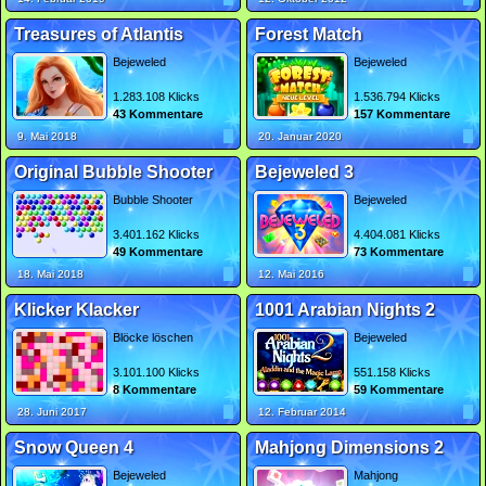
Treasures of Atlantis
Forest Match
Bejeweled
Bejeweled
1.283.108 Klicks
1.536.794 Klicks
43 Kommentare
157 Kommentare
9. Mai 2018
20. Januar 2020
Original Bubble Shooter
Bejeweled 3
Bubble Shooter
Bejeweled
3.401.162 Klicks
4.404.081 Klicks
49 Kommentare
73 Kommentare
18. Mai 2018
12. Mai 2016
Klicker Klacker
1001 Arabian Nights 2
Blöcke löschen
Bejeweled
3.101.100 Klicks
551.158 Klicks
8 Kommentare
59 Kommentare
28. Juni 2017
12. Februar 2014
Snow Queen 4
Mahjong Dimensions 2
Bejeweled
Mahjong