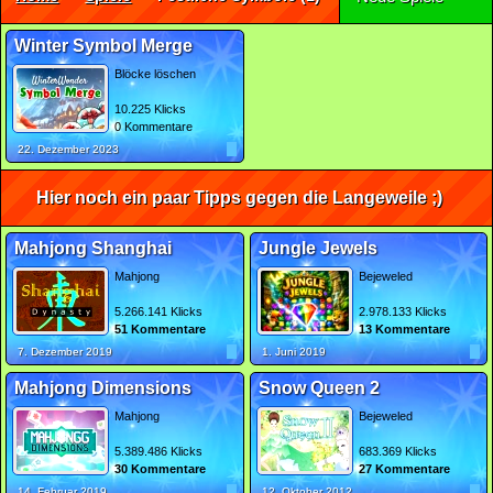
Winter Symbol Merge
Blöcke löschen
10.225 Klicks
0 Kommentare
22. Dezember 2023
Hier noch ein paar Tipps gegen die Langeweile ;)
Mahjong Shanghai
Jungle Jewels
Mahjong
Bejeweled
5.266.141 Klicks
2.978.133 Klicks
51 Kommentare
13 Kommentare
7. Dezember 2019
1. Juni 2019
Mahjong Dimensions
Snow Queen 2
Mahjong
Bejeweled
5.389.486 Klicks
683.369 Klicks
30 Kommentare
27 Kommentare
14. Februar 2019
12. Oktober 2012