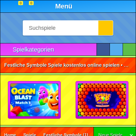
0
0
Menü
Spielkategorien
Festliche Symbole Spiele kostenlos online spielen • ohne Anmeldung 🕹️
Home
Spiele
Festliche Symbole
(1)
Neue Spiele