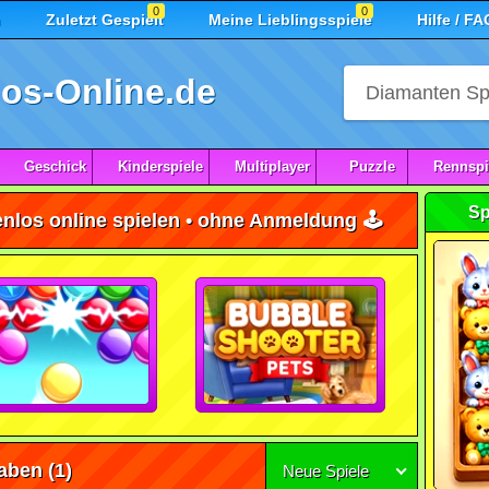
0
0
n
Zuletzt Gespielt
Meine Lieblingsspiele
Hilfe / FA
os-Online.de
Geschick
Kinderspiele
Multiplayer
Puzzle
Rennspi
Sp
nlos online spielen • ohne Anmeldung 🕹️
aben
(1)
Neue Spiele