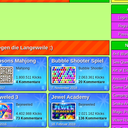
Login
Regist
Passw
N
gen die Langeweile ;)
4×4 Wort
psons Mahjong
Bubble Shooter Spiel
Sea Ques
Mahjong
Bubble Shooter
1.800.511 Klicks
2.063.361 Klicks
4 Kommentare
20 Kommentare
2017
7. November 2018
weled 3
Jewel Academy
Bejeweled
Bejeweled
4.402.988 Klicks
2.021.162 Klicks
73 Kommentare
136 Kommentare
Wave Ro
 2016
18. Februar 2019