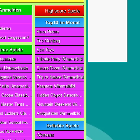
Anmelden
Highscore Spiele
Top10 im Monat
rieren
Hexa Rotate
ort vergessen?
Trio Mahjong
eue Spiele
Sort Toys
quadrate
Private Party Wimmelbild
t Unterschiede
Secret Room Wimmelbild
Art of Elegance Unterschiede
Trip to Nature Wimmelbild
Ancient Paths Unterschiede
Phantom Wimmelbild
Game Of Goose Classic Edition
Hidden Object Detective Story
Camping Master Tents & Trees
Mountain Weekend Wimmelbild
Snake And Ladders Classic
Antiquitäten Wimmelbild
Magic Potion School For Witch
Beliebte Spiele
ad 3D FRVR
Wortsalat