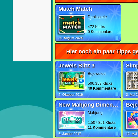
Match Match
Denkspiele
472 Klicks
0 Kommentare
30. August 2024
Hier noch ein paar Tipps ge
Jewels Blitz 3
Sim
Bejeweled
506.353 Klicks
40 Kommentare
2. Oktober 2019
2. Mai 
New Mahjong Dimensions
Beje
Mahjong
1.507.851 Klicks
11 Kommentare
6. Januar 2017
12. Mai