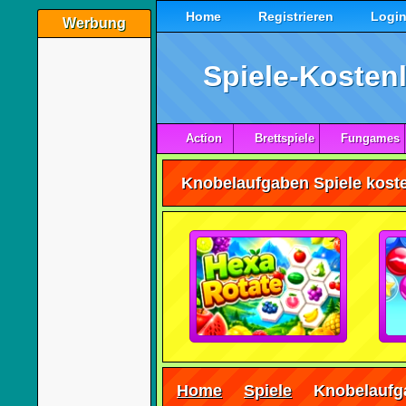
Home
Registrieren
Logi
Werbung
Spiele-Kostenl
Action
Brettspiele
Fungames
Knobelaufgaben Spiele koste
Home
Spiele
Knobelaufg