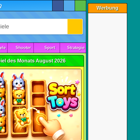
Q
Werbung
ele
Shooter
Sport
Strategie
iel des Monats August 2026